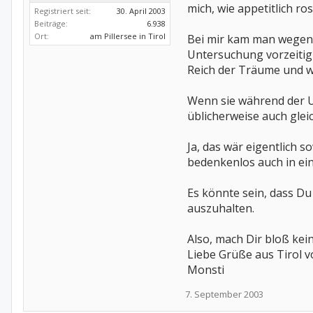
mich, wie appetitlich r
Registriert seit:
30. April 2003
Beiträge:
6.938
Ort:
am Pillersee in Tirol
Bei mir kam man wegen e
Untersuchung vorzeitig
Reich der Träume und w
Wenn sie während der Un
üblicherweise auch gleic
Ja, das wär eigentlich 
bedenkenlos auch in ein
Es könnte sein, dass Du
auszuhalten.
Also, mach Dir bloß kein
Liebe Grüße aus Tirol 
Monsti
7. September 2003