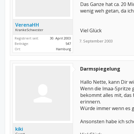
Das Ganze hat ca. 20 Mi
wenig weh getan, da ich
VerenaHH
Viel Glück
KrankeSchwester
Registriert seit:
30. April 2003
7. September 2003
Beiträge:
547
Ort:
Hamburg
Darmspiegelung
Hallo Nette, kann Dir w
Wenn die lmaa-Spritze 
bekommt alles mit, das 
erinnern.
Würde immer wenn es g
Ansonsten habe ich scho
kiki
Guest