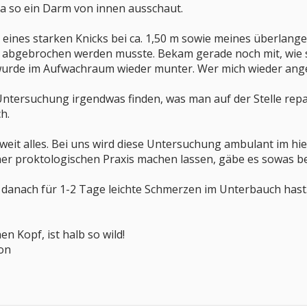
osa so ein Darm von innen ausschaut.
ines starken Knicks bei ca. 1,50 m sowie meines überlange
 abgebrochen werden musste. Bekam gerade noch mit, wie si
urde im Aufwachraum wieder munter. Wer mich wieder angezo
tersuchung irgendwas finden, was man auf der Stelle repari
h.
soweit alles. Bei uns wird diese Untersuchung ambulant im hi
er proktologischen Praxis machen lassen, gäbe es sowas be
 danach für 1-2 Tage leichte Schmerzen im Unterbauch hast. I
en Kopf, ist halb so wild!
von