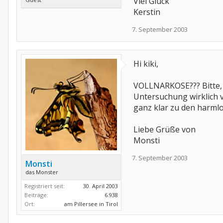
Viel Glück
Kerstin
7. September 2003
Hi kiki,
VOLLNARKOSE??? Bitte, e
Untersuchung wirklich v
ganz klar zu den harmlo
Liebe Grüße von
Monsti
7. September 2003
Monsti
das Monster
Registriert seit:
30. April 2003
Beiträge:
6.938
Ort:
am Pillersee in Tirol