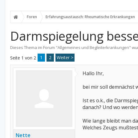
Foren
Erfahrungsaustausch: Rheumatische Erkrankungen
Darmspiegelung besse
Dieses Thema im Forum "
Allgemeines und Begleiterkrankungen
" wu
1
2
Weiter >
Seite 1 von 2
Hallo Ihr,
bei mir soll demnächst
Ist es o.k., die Darmsp
danach? Und wo werden 
Wie lange bleibt man d
Welches Zeugs mußtest i
Nette