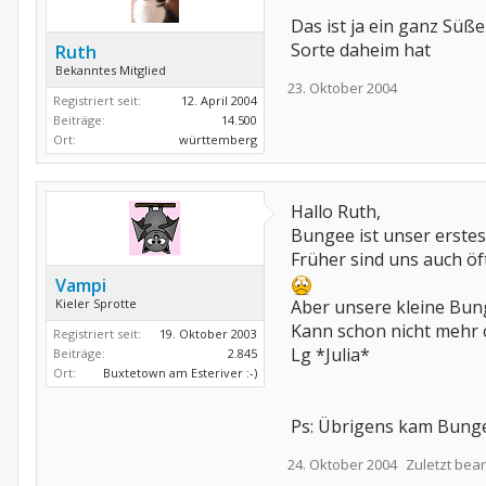
Das ist ja ein ganz Süß
Sorte daheim hat
Ruth
Bekanntes Mitglied
23. Oktober 2004
Registriert seit:
12. April 2004
Beiträge:
14.500
Ort:
württemberg
Hallo Ruth,
Bungee ist unser erstes
Früher sind uns auch öf
Vampi
Kieler Sprotte
Aber unsere kleine Bun
Kann schon nicht mehr 
Registriert seit:
19. Oktober 2003
Lg *Julia*
Beiträge:
2.845
Ort:
Buxtetown am Esteriver :-)
Ps: Übrigens kam Bung
24. Oktober 2004
Zuletzt bear