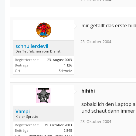
mir gefällt das erste bi
23. Oktober 2004
schnullerdevil
Das Teufelchen vom Dienst
Registriert seit:
23. August 2003
Beiträge:
1.126
Ort:
Schweiz
hihihi
sobald ich den Laptop a
und schaut dann immer 
Vampi
Kieler Sprotte
23. Oktober 2004
Registriert seit:
19. Oktober 2003
Beiträge:
2.845
Ort:
Buxtetown am Esteriver :-)