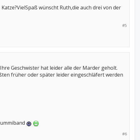
te Katze?VielSpaß wünscht Ruth,die auch drei von der
#5
hre Geschwister hat leider alle der Marder geholt.
ten früher oder später leider eingeschläfert werden
m Gummiband
#6