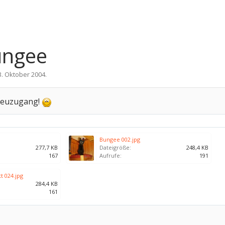
Bungee
3. Oktober 2004
.
 Neuzugang!
Bungee 002.jpg
277,7 KB
Dateigröße:
248,4 KB
167
Aufrufe:
191
tt 024.jpg
284,4 KB
161