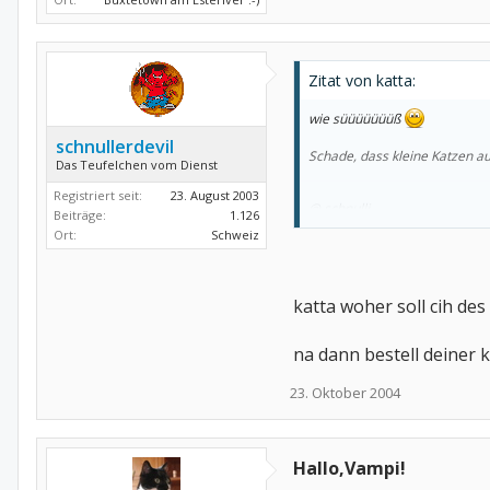
Zitat von katta:
wie süüüüüüüß
schnullerdevil
Schade, dass kleine Katzen a
Das Teufelchen vom Dienst
Registriert seit:
23. August 2003
@ schnulli
Beiträge:
1.126
Ort:
Schweiz
Katzen scheinen prinzipiell am
katta woher soll cih de
na dann bestell deiner k
23. Oktober 2004
Hallo,Vampi!