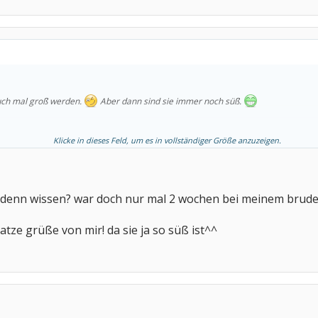
uch mal groß werden.
Aber dann sind sie immer noch süß.
Klicke in dieses Feld, um es in vollständiger Größe anzuzeigen.
 PC interessiert zu sein; nicht nur an Laptops.
s denn wissen? war doch nur mal 2 wochen bei meinem bruder a
atze grüße von mir! da sie ja so süß ist^^