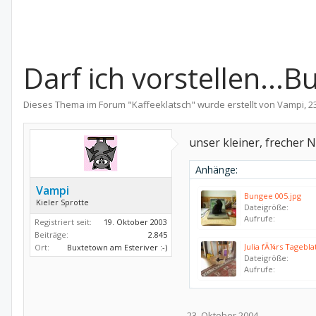
Darf ich vorstellen...
Dieses Thema im Forum "
Kaffeeklatsch
" wurde erstellt von
Vampi
,
2
unser kleiner, frecher
Anhänge:
Vampi
Bungee 005.jpg
Kieler Sprotte
Dateigröße:
Aufrufe:
Registriert seit:
19. Oktober 2003
Beiträge:
2.845
Julia fÃ¼rs Tagebla
Ort:
Buxtetown am Esteriver :-)
Dateigröße:
Aufrufe:
23. Oktober 2004