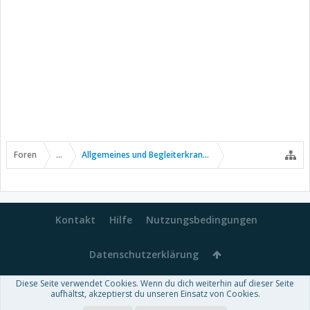
Foren
...
Allgemeines und Begleiterkrankungen
Kontakt
Hilfe
Nutzungsbedingungen
Datenschutzerklärung
Diese Seite verwendet Cookies. Wenn du dich weiterhin auf dieser Seite
Forum software by XenForo™
aufhältst, akzeptierst du unseren Einsatz von Cookies.
-
Deutsch von xenDach
Some XenForo functionality crafted by
Audentio Design
.