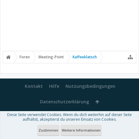
Foren
Meeting-Point
Kaffeeklatsch
Kontakt
Hilfe
Nutzungsbedingungen
Datenschutzerklärung
Diese Seite verwendet Cookies. Wenn du dich weiterhin auf dieser Seite
Forum software by XenForo™
aufhältst, akzeptierst du unseren Einsatz von Cookies.
-
Deutsch von xenDach
Some XenForo functionality crafted by
Audentio Design
.
Theme designed by
ThemeHouse
.
Zustimmen
Weitere Informationen