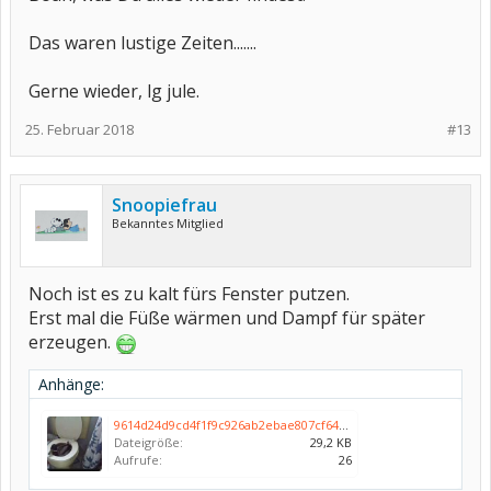
Das waren lustige Zeiten.......
Gerne wieder, lg jule.
25. Februar 2018
#13
Snoopiefrau
Bekanntes Mitglied
Noch ist es zu kalt fürs Fenster putzen.
Erst mal die Füße wärmen und Dampf für später
erzeugen.
Anhänge:
9614d24d9cd4f1f9c926ab2ebae807cf6424.jpg
Dateigröße:
29,2 KB
Aufrufe:
26