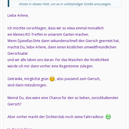
http://www.garten-
leckere Rezepte, guckst du z.B. hier:
Klicke in dieses Feld, um es in vollständiger Größe anzuzeigen.
literatur.de/Pflanzen/Rezepte/rezepte_a-j.htm#g
Give Giersch a chance!!!
Liebe Arlene,
Liebe Grüße,
ich möchte vorschlagen, dass wir so etwa einmal monatlich
Arlene
ein kleines RO-Treffen in unserem Garten machen.
Wenn Djanellas Ente dann sekundenschnell den Giersch geerntet hat,
machst Du, liebe Arlene, dann einen köstlichen umweltfreundlichen
Gierschsalat
und wir alle laben uns daran. Für das Waschen der Köstlichkeit
würde ich mir dann vorher eine Regentonne zulegen.
Getränke, möglichst grün
, also passend zum Giersch,
sind dann mitzubringen.
Meinst Du, das wäre eine Chance für den so lieben, zurückhaltenden
Giersch?
Aber vorher macht der Dichterclub noch seine Fahrradtour.