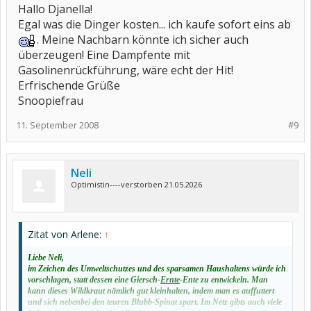
Hallo Djanella!
Egal was die Dinger kosten... ich kaufe sofort eins ab
. Meine Nachbarn könnte ich sicher auch
überzeugen! Eine Dampfente mit
Gasolinenrückführung, wäre echt der Hit!
Erfrischende Grüße
Snoopiefrau
11. September 2008
#9
Neli
Optimistin----verstorben 21.05.2026
Zitat von Arlene:
↑
Liebe Neli,
im Zeichen des Umweltschutzes und des sparsamen Haushaltens würde ich
vorschlagen, statt dessen eine Giersch-
Ernte
-Ente zu entwickeln. Man
kann dieses Wildkraut nämlich gut kleinhalten, indem man es auffuttert
und sich nebenbei den teuren Blubb-Spinat spart. Im Netz gibts auch viele