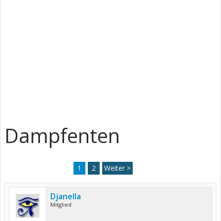
Dampfenten
1
2
Weiter >
Djanella
Mitglied