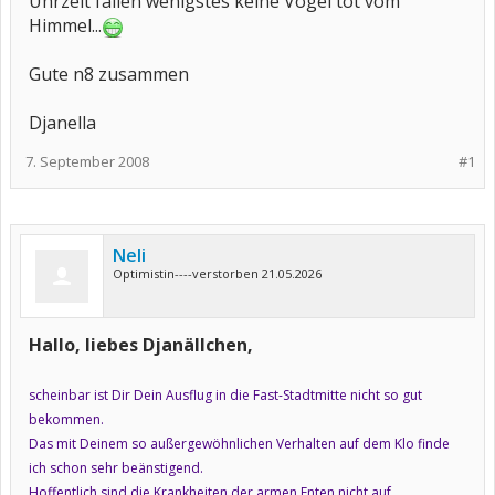
Uhrzeit fallen wenigstes keine Vögel tot vom
Himmel...
Gute n8 zusammen
Djanella
7. September 2008
#1
Neli
Optimistin----verstorben 21.05.2026
Hallo, liebes Djanällchen,
scheinbar ist Dir Dein Ausflug in die Fast-Stadtmitte nicht so gut
bekommen.
Das mit Deinem so außergewöhnlichen Verhalten auf dem Klo finde
ich schon sehr beänstigend.
Hoffentlich sind die Krankheiten der armen Enten nicht auf