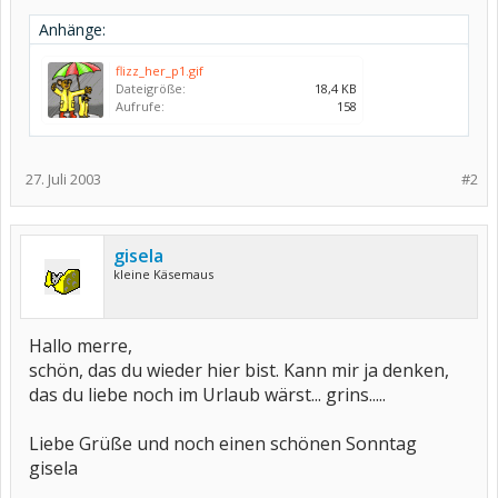
Anhänge:
flizz_her_p1.gif
Dateigröße:
18,4 KB
Aufrufe:
158
27. Juli 2003
#2
gisela
kleine Käsemaus
Hallo merre,
schön, das du wieder hier bist. Kann mir ja denken,
das du liebe noch im Urlaub wärst... grins.....
Liebe Grüße und noch einen schönen Sonntag
gisela