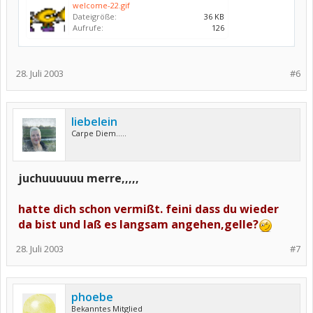
welcome-22.gif
Dateigröße:
36 KB
Aufrufe:
126
28. Juli 2003
#6
liebelein
Carpe Diem.....
juchuuuuuu merre,,,,,
hatte dich schon vermißt. feini dass du wieder
da bist und laß es langsam angehen,gelle?
28. Juli 2003
#7
phoebe
Bekanntes Mitglied