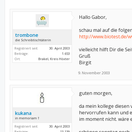
Hallo Gabor,
schau mal auf die folgen
trombone
http://www.biotest.de
die Schreibtischtäterin
Registriert seit:
30. April 2003
vielleicht hilft Dir die Se
Beiträge:
1.653
Gruß
Ort:
Brakel, Kreis Höxter
Birgit
9. November 2003
guten morgen,
da mein kollege diesen 
hervorrufen kann und e
kukana
in memoriam †
im moment nicht. wäre e
Registriert seit:
30. April 2003
Beiträge:
13.139