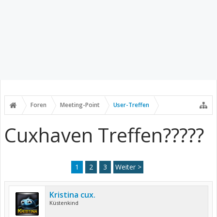
Foren
Meeting-Point
User-Treffen
Cuxhaven Treffen?????
1
2
3
Weiter >
Kristina cux.
Küstenkind