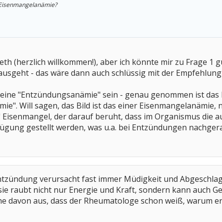
e Eisenmangelanämie?
abeth (herzlich willkommen!), aber ich könnte mir zu Frage 1
 ausgeht - das wäre dann auch schlüssig mit der Empfehlung
e eine "Entzündungsanämie" sein - genau genommen ist das
e". Will sagen, das Bild ist das einer Eisenmangelanämie, 
 Eisenmangel, der darauf beruht, dass im Organismus die a
rfügung gestellt werden, was u.a. bei Entzündungen nachger
Entzündung verursacht fast immer Müdigkeit und Abgeschlage
sie raubt nicht nur Energie und Kraft, sondern kann auch Ge
he davon aus, dass der Rheumatologe schon weiß, warum er M