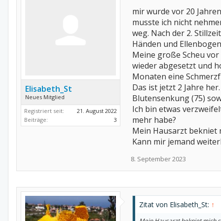
mir wurde vor 20 Jahre
musste ich nicht nehme
weg. Nach der 2. Stillz
Händen und Ellenbogen.
Meine große Scheu vor 
wieder abgesetzt und h
Monaten eine Schmerzfr
Das ist jetzt 2 Jahre h
Elisabeth_St
Blutensenkung (75) sow
Neues Mitglied
Ich bin etwas verzweif
Registriert seit:
21. August 2022
mehr habe?
Beiträge:
3
Mein Hausarzt bekniet 
Kann mir jemand weiter
8. September 2023
Zitat von Elisabeth_St:
↑
Mein Hausarzt bekniet mich s