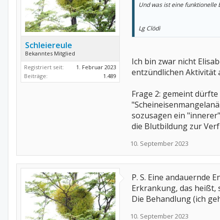
Und was ist eine funktionell
Lg Clödi
Schleiereule
Bekanntes Mitglied
Ich bin zwar nicht Elis
Registriert seit:
1. Februar 2023
entzündlichen Aktivität
Beiträge:
1.489
Frage 2: gemeint dürft
"Scheineisenmangelanämi
sozusagen ein "innerer"
die Blutbildung zur Ve
10. September 2023
P. S. Eine andauernde 
Erkrankung, das heißt, 
Die Behandlung (ich ge
10. September 2023