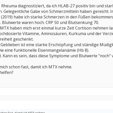
n Rheuma diagnostiziert, da ich HLAB-27 positiv bin und st
n. Gelegentliche Gabe von Schmerzmitteln haben gereicht.
eit (2019) habe ich starke Schmerzen in den Füßen bekomme
 Blutwerte waren hoch. CRP 50 und Blutsenkung 70.
MTX haben mich erst einmal kurze Zeit Cortison nehmen las
ochdosierte Vitamine, Aminosäuren, Kurkuma und der Verzic
eiheit geschenkt.
er. Geblieben ist eine starke Erschöpfung und ständige Müdi
ie eine funktionelle Eisenmangelanämie (Hb 8).
elt. Kann es sein, dass diese Symptome und Blutwerte "no
mich schon fast, damit ich MTX nehme.
helfen?
chon fast, damit ich MTX nehme.