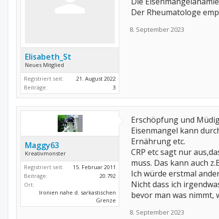
Die Eisenmangelanämie
Der Rheumatologe empfi
8. September 2023
Elisabeth_St
Neues Mitglied
Registriert seit:
21. August 2022
Beiträge:
3
Erschöpfung und Müdigk
Eisenmangel kann durch
Ernährung etc.
Maggy63
CRP etc sagt nur aus,d
Kreativmonster
muss. Das kann auch z.
Registriert seit:
15. Februar 2011
Ich würde erstmal ande
Beiträge:
20.792
Nicht dass ich irgendwas
Ort:
Ironien nahe d. sarkastischen
bevor man was nimmt, wa
Grenze
8. September 2023