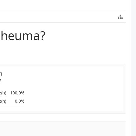
 Rheuma?
m
?
(n)
100,0%
(n)
0,0%