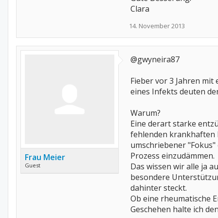
Clara
14. November 2013
@gwyneira87
Fieber vor 3 Jahren mit
eines Infekts deuten d
Warum?
Eine derart starke entz
fehlenden krankhaften B
umschriebener "Fokus" d
Prozess einzudämmen.
Frau Meier
Das wissen wir alle ja 
Guest
besondere Unterstützun
dahinter steckt.
Ob eine rheumatische E
Geschehen halte ich de