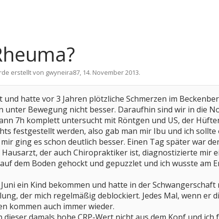
 Rheuma?
rde erstellt von
gwyneira87
,
14. November 2013
.
 alt und hatte vor 3 Jahren plötzliche Schmerzen im Beckenbe
n unter Bewegung nicht besser. Daraufhin sind wir in die
 dann 7h komplett untersucht mit Röntgen und US, der Hüft
ichts festgestellt werden, also gab man mir Ibu und ich soll
 mir ging es schon deutlich besser. Einen Tag später war d
 Hausarzt, der auch Chiropraktiker ist, diagnostizierte mir
auf dem Boden gehockt und gepuzzlet und ich wusste am Ende 
m Juni ein Kind bekommen und hatte in der Schwangerschaft 
ng, der mich regelmäßig deblockiert. Jedes Mal, wenn er di
den kommen auch immer wieder.
n dieser damals hohe CRP-Wert nicht aus dem Kopf und ich f