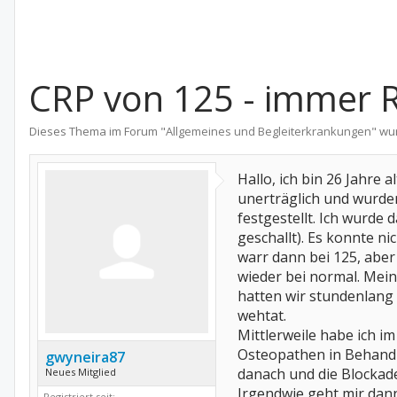
CRP von 125 - immer
Dieses Thema im Forum "
Allgemeines und Begleiterkrankungen
" wu
Hallo, ich bin 26 Jahre
unerträglich und wurde
festgestellt. Ich wurde
geschallt). Es konnte n
warr dann bei 125, aber
wieder bei normal. Mein
hatten wir stundenlang 
wehtat.
Mittlerweile habe ich i
Osteopathen in Behandlu
gwyneira87
danach und die Blocka
Neues Mitglied
Irgendwie geht mir dan
Registriert seit: