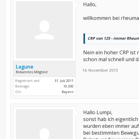
Hallo,
willkommen bei rheuma-
CRP von 125 - immer Rheu
Nein ein hoher CRP ist 
schon mal schnell und da
Lagune
14. November 2013
Bekanntes Mitglied
Registriert seit:
31. Juli 2011
Beiträge:
10.330
Ort:
Bayern
Hallo Lumpi,
sonst hab ich eigentli
wurden eben immer auf 
bei bestimmten Bewegun