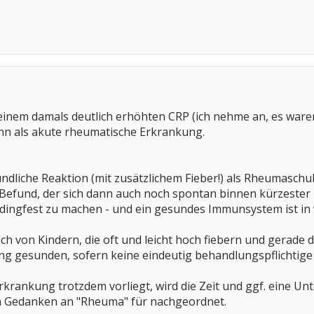
 einem damals deutlich erhöhten CRP (ich nehme an, es waren
enn als akute rheumatische Erkrankung.
ündliche Reaktion (mit zusätzlichem Fieber!) als Rheumaschub
efund, der sich dann auch noch spontan binnen kürzester Zei
ingfest zu machen - und ein gesundes Immunsystem ist in v
auch von Kindern, die oft und leicht hoch fiebern und gerad
g gesunden, sofern keine eindeutig behandlungspflichtige
rkrankung trotzdem vorliegt, wird die Zeit und ggf. eine U
n Gedanken an "Rheuma" für nachgeordnet.