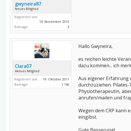
gwyneira87
Neues Mitglied
Registriert seit:
14. November 2013
Beiträge:
3
Hallo Gwyneira,
es reichen leichte Ver
dazu kommen... ich merk
Clara07
Aktives Mitglied
Aus eigener Erfahrung we
Registriert seit:
19. Oktober 2011
durchzuziehen. Pilates-
Beiträge:
1.160
Physiotherapeutin, abe
anrufen/mailen und fra
Wegen dem CRP kann ein
eingibst.
Gute Besserung!