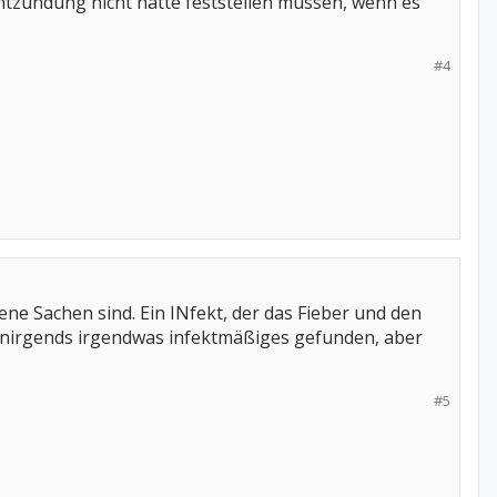
ntzündung nicht hätte feststellen müssen, wenn es
#4
ne Sachen sind. Ein INfekt, der das Fieber und den
r nirgends irgendwas infektmäßiges gefunden, aber
#5