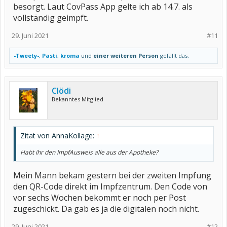
besorgt. Laut CovPass App gelte ich ab 14.7. als
vollständig geimpft.
29. Juni 2021
#11
-Tweety-
,
Pasti
,
kroma
und
einer weiteren Person
gefällt das.
Clödi
Bekanntes Mitglied
Zitat von AnnaKollage:
↑
Habt ihr den ImpfAusweis alle aus der Apotheke?
Mein Mann bekam gestern bei der zweiten Impfung
den QR-Code direkt im Impfzentrum. Den Code von
vor sechs Wochen bekommt er noch per Post
zugeschickt. Da gab es ja die digitalen noch nicht.
29. Juni 2021
#12