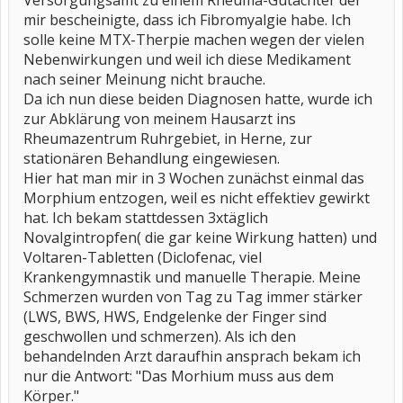
Versorgungsamt zu einem Rheuma-Gutachter der
mir bescheinigte, dass ich Fibromyalgie habe. Ich
solle keine MTX-Therpie machen wegen der vielen
Nebenwirkungen und weil ich diese Medikament
nach seiner Meinung nicht brauche.
Da ich nun diese beiden Diagnosen hatte, wurde ich
zur Abklärung von meinem Hausarzt ins
Rheumazentrum Ruhrgebiet, in Herne, zur
stationären Behandlung eingewiesen.
Hier hat man mir in 3 Wochen zunächst einmal das
Morphium entzogen, weil es nicht effektiev gewirkt
hat. Ich bekam stattdessen 3xtäglich
Novalgintropfen( die gar keine Wirkung hatten) und
Voltaren-Tabletten (Diclofenac, viel
Krankengymnastik und manuelle Therapie. Meine
Schmerzen wurden von Tag zu Tag immer stärker
(LWS, BWS, HWS, Endgelenke der Finger sind
geschwollen und schmerzen). Als ich den
behandelnden Arzt daraufhin ansprach bekam ich
nur die Antwort: "Das Morhium muss aus dem
Körper."