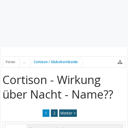
Foren
...
Cortison / Glukokortikoide
Cortison - Wirkung
über Nacht - Name??
1
2
Weiter >