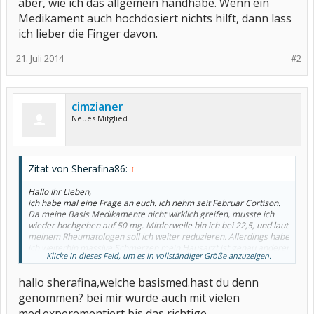
aber, wie ich das allgemein handhabe. Wenn ein
Medikament auch hochdosiert nichts hilft, dann lass
ich lieber die Finger davon.
21. Juli 2014
#2
cimzianer
Neues Mitglied
Zitat von Sherafina86:
↑
Hallo Ihr Lieben,
ich habe mal eine Frage an euch. ich nehm seit Februar Cortison.
Da meine Basis Medikamente nicht wirklich greifen, musste ich
wieder hochgehen auf 50 mg. Mittlerweile bin ich bei 22,5, und laut
meinem Rheumatologen soll ich weiter reduzieren. Allerdings habe
ich weiterhin massive Schmerzen mein Hausarzt ist genau anderer
Klicke in dieses Feld, um es in vollständiger Größe anzuzeigen.
Meinung ich soll auf keinen Fall reduzieren. jetzt weiß ich nicht
wirklich was ich tun soll. Man muss dazu sagen, dass ich auch mit
hallo sherafina,welche basismed.hast du denn
sehr hohen Dosen nie annähernd schmerzfrei bin
genommen? bei mir wurde auch mit vielen
med.experementiert,bis das richtige