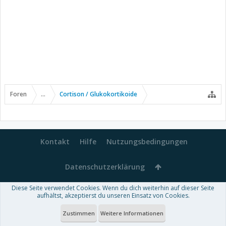
Foren
...
Cortison / Glukokortikoide
Kontakt
Hilfe
Nutzungsbedingungen
Datenschutzerklärung
Diese Seite verwendet Cookies. Wenn du dich weiterhin auf dieser Seite
Forum software by XenForo™
aufhältst, akzeptierst du unseren Einsatz von Cookies.
-
Deutsch von xenDach
Some XenForo functionality crafted by
Audentio Design
.
Theme designed by
ThemeHouse
.
Zustimmen
Weitere Informationen