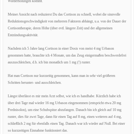
Wiederholungen kommt.
Meiner Ansicht nach reduzierst Du das Cortison zu schnell, wobei die sinnvolle
Reduktionsgeschwindigkeit von mehreren Faktoren abhängt, u.a. von der Dauer der
Cortisontherapie, deren Höhe (über evtl. längere Zeit) und der allgemeinen
Entzündungsaktivität.
Nachdem ich 5 Jahre lang Cortison in einer Dosis von meist 4 mg Urbason
genommen hatte, brauchte ich 4 Monate, um das Zeug einigermaßen beschwerdefrei
auszuschleichen, d.h. ich bin monatlich um 1 mg (!) runter.
Hat man Cortison nur kurzzeitig genommen, kann man in sehr viel größeren
Schritten herunter- und ausschleichen.
Längst überlässt es mir mein Arzt selbst, wie ich es handhabe. Kürzlich habe ich
über drei Tage mal wieder 16 mg Urbason eingenommen (entspricht etwa 20 mg
Prednisolon), um eine Schubspitze abzufangen. Danach bin ich gleich auf 10 mg
runter, dies für zwei Tage, dann für einen Tag auf 8 mg, einen weiteren auf 4 mg,
schließlich 2 mg für ebenfalls einen Tag. Danach war ich wieder auf Null. Bei einer
so kurzzeitigen Einnahme funktioniert das.