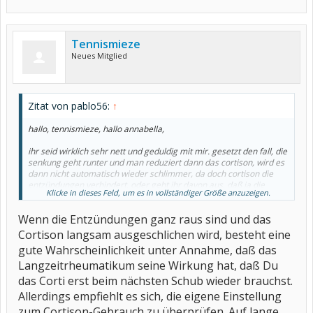
Tennismieze
Neues Mitglied
Zitat von pablo56:
↑
hallo, tennismieze, hallo annabella,
ihr seid wirklich sehr nett und geduldig mit mir. gesetzt den fall, die
senkung geht runter und man reduziert dann das cortison, wird es
dann nicht automatisch wieder schlimmer, da doch cortison die
entzündungen verhindert. oder geht ihr davon aus, daß ja die
Klicke in dieses Feld, um es in vollständiger Größe anzuzeigen.
krankheit in schüben auftritt, und das heißt: beim nächsten schub
wirds einfach wieder höher dosiert?
Wenn die Entzündungen ganz raus sind und das
versprochen, letzte frage zu dem thema.
ne gute zeit wünscht
Cortison langsam ausgeschlichen wird, besteht eine
pablo56
gute Wahrscheinlichkeit unter Annahme, daß das
Langzeitrheumatikum seine Wirkung hat, daß Du
das Corti erst beim nächsten Schub wieder brauchst.
Allerdings empfiehlt es sich, die eigene Einstellung
zum Cortison-Gebrauch zu überprüfen. Auf lange