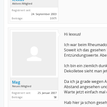
Aktives Mitglied
Registriert seit:
24. September 2003
Beiträge:
3.971
Hi lexxus!
Ich war beim Rheumadoc 
Soweit ich das gesehen 
Entzündungswerte. Aber 
Ich bin ein ziemlich dun
Dekolletee sieht man je
Da ich ja grade wegen A
Mag
Abstand angesehen und 
Neues Mitglied
Warte jetzt einfach mal
Registriert seit:
25. Januar 2007
Beiträge:
58
Hab hier ja schon gesehe