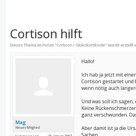
Cortison hilft
Dieses Thema im Forum "
Cortison / Glukokortikoide
" wurde erstellt
Hallo!
Ich hab ja jetzt mit ein
Cortison gestartet und 
wenn nötig auch länger
Und was soll ich sagen,
Keine Rückenschmerzen 
ganz verschwunden. Das 
Mag
Aber damit ist ja die Ur
Neues Mitglied
Sachen
Registriert seit:
25. Januar 2007