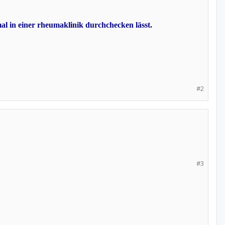
mal in einer rheumaklinik durchchecken lässt.
#2
#3