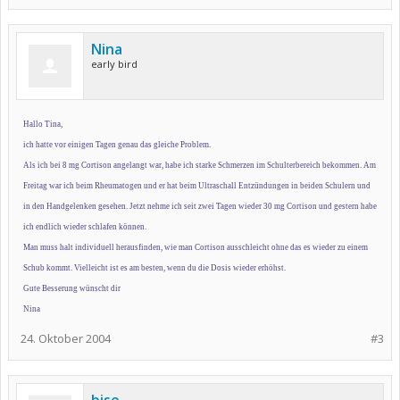
Nina
early bird
Hallo Tina,
ich hatte vor einigen Tagen genau das gleiche Problem.
Als ich bei 8 mg Cortison angelangt war, habe ich starke Schmerzen im Schulterbereich bekommen. Am
Freitag war ich beim Rheumatogen und er hat beim Ultraschall Entzündungen in beiden Schulern und
in den Handgelenken gesehen. Jetzt nehme ich seit zwei Tagen wieder 30 mg Cortison und gestern habe
ich endlich wieder schlafen können.
Man muss halt individuell herausfinden, wie man Cortison ausschleicht ohne das es wieder zu einem
Schub kommt. Vielleicht ist es am besten, wenn du die Dosis wieder erhöhst.
Gute Besserung wünscht dir
Nina
24. Oktober 2004
#3