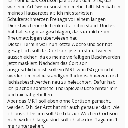
ich nehme das Cortison ja erst seit dem 24.9., das
war eine Art "wenn-sonst-nix-mehr- hilft-Medikation
meines Hausarztes als ich mit stärksten
Schulterschmerzen Freitags vor einem langen
Dienstwochenende heulend vor ihm stand. Und es
hat halt so gut angeschlagen, dass er mich zum
Rheumatologen überwiesen hat.
Dieser Termin war nun letzte Woche und der hat
gesagt, ich soll das Cortison jetzt erst mal wieder
ausschleichen, da es meine vielfältigen Beschwerden
jetzt maskiert. Nachdem das Cortison
ausgeschlichen ist, soll ein MRT vom ISG gemacht
werden um meine ständigen Rückenschmerzen und
Ischiasbeschwerden neu zu beleuchten. Dafür hab
ich ja schon sämtliche Therapieversuche hinter mir
und nix hat geholfen.
Aber das MRT soll eben ohne Cortison gemacht.
werden. D.h. der Arzt hat mir auch genau erklärt, wie
ich ausschleichen soll. Und da vier Wochen Cortison
nicht wirklich lange sind, soll ich alle drei Tage um 1
mg runtergehen.