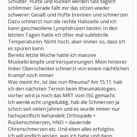
Schulter, Hüfte und Rücken werden fast täglich
schlimmer. Gerade fällt mir das sitzen wieder
schwerer: Gesäß und Hüfte brennen und schmerzen.
Dazu schmerzt nun die rechte Halsseite und ich
kann geschwollene Lymphdrüsen tasten. In den
letzten Tagen hatte ich öfter mal subfebrile
Temperaturen. Nicht hoch, aber immer so, dass ich
es spüren kann.
Bereits letzte Woche hatte ich massive
Muskelkrämpfe und Verspannungen. Mein hinterer
linker Oberschenkel schmerzt von einem nächtlichen
Krampf noch immer.
Was meint ihr, ist das nun Rheuma? Am 15.11. hab
ich den nächsten Termin beim Rheumatologen,
vorher wird ja noch das MRT vom ISG gemacht.
Ich werde echt ungeduldig, hab die Schmerzen ja
schon seit vielen Jahren und es wurde immer nur
fachspezifisch behandelt: Orthopäde =
Rückenschmerzen, HNO = dauernde
Ohrenschmerzen etc. Und eben alles erfolglos.
Ich will endlich wissen, was ich habe und dann