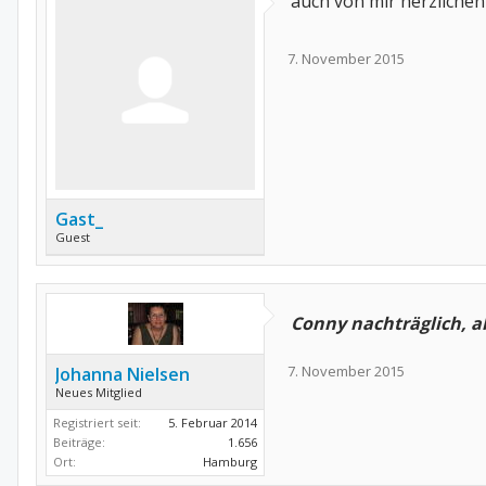
auch von mir herzlichen
7. November 2015
Gast_
Guest
Conny nachträglich, a
7. November 2015
Johanna Nielsen
Neues Mitglied
Registriert seit:
5. Februar 2014
Beiträge:
1.656
Ort:
Hamburg