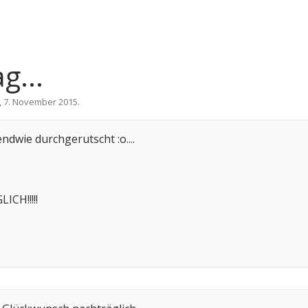
g...
,
7. November 2015
.
endwie durchgerutscht :o....
CH!!!!!