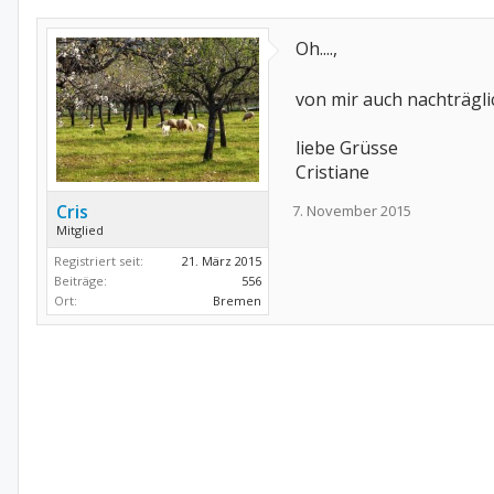
Oh....,
von mir auch nachträglich
liebe Grüsse
Cristiane
Cris
7. November 2015
Mitglied
Registriert seit:
21. März 2015
Beiträge:
556
Ort:
Bremen