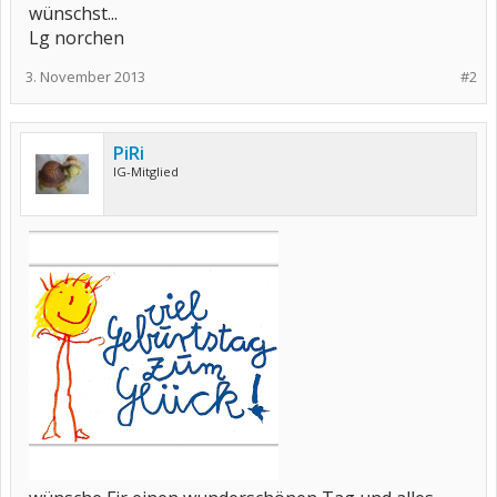
wünschst...
Lg norchen
3. November 2013
#2
PiRi
IG-Mitglied