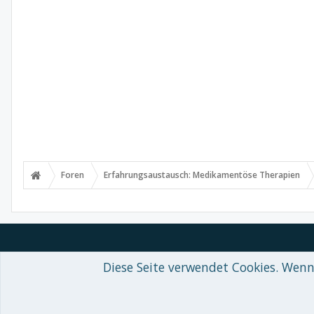
Foren
Erfahrungsaustausch: Medikamentöse Therapien
Diese Seite verwendet Cookies. Wenn 
Forum software by XenForo™
© 2010-2018 XenForo Ltd.
-
Deutsch von
Some XenForo functionality crafted by
Audentio Design
.
Theme designed by
ThemeHouse
.