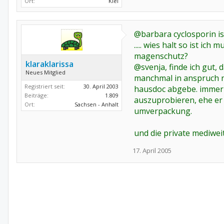
Ort:
Kiel
@barbara cyclosporin is
..... wies halt so ist i
magenschutz?
klaraklarissa
@svenja, finde ich gut, 
Neues Mitglied
manchmal in anspruch ne
Registriert seit:
30. April 2003
hausdoc abgebe. immerh
Beiträge:
1.809
auszuprobieren, ehe er 
Ort:
Sachsen - Anhalt
umverpackung.
und die private mediwei
17. April 2005