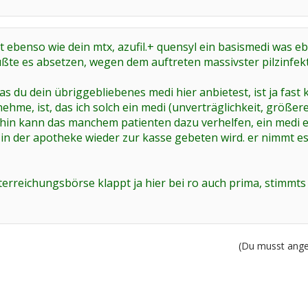
t ebenso wie dein mtx, azufil.+ quensyl ein basismedi was 
ch mußte es absetzen, wegen dem auftreten massivster pilzinf
das du dein übriggebliebenes medi hier anbietest, ist ja fast
hme, ist, das ich solch ein medi (unverträglichkeit, größer
in kann das manchem patienten dazu verhelfen, ein medi er
in der apotheke wieder zur kasse gebeten wird. er nimmt es 
terreichungsbörse klappt ja hier bei ro auch prima, stimmt
(Du musst angem