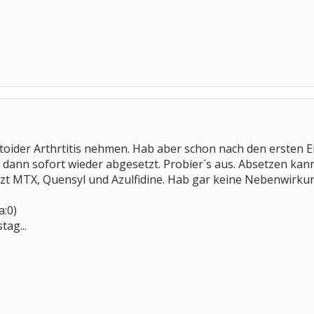
,
matoider Arthrtitis nehmen. Hab aber schon nach den erst
ann sofort wieder abgesetzt. Probier´s aus. Absetzen kann
etzt MTX, Quensyl und Azulfidine. Hab gar keine Nebenwirkun
a:0)
ag...