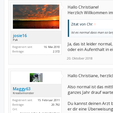
Hallo Christiane!
Herzlich Willkommen im
Zitat von Chr:
↑
Ist es normal dass man so l
josie16
PsA
Ja, das ist leider norm
Registriert seit:
16. Mai 2010
oder ein Aufenthalt in 
Beiträge:
2.372
20. Oktober 2018
Hallo Christiane, herzli
Also normal ist das mitt
Maggy63
ganzes Jahr drauf warten
Kreativmonster
Registriert seit:
15. Februar 2011
Du kannst deinen Arzt 
Beiträge:
20.792
er dir eine Überweisung
Ort: