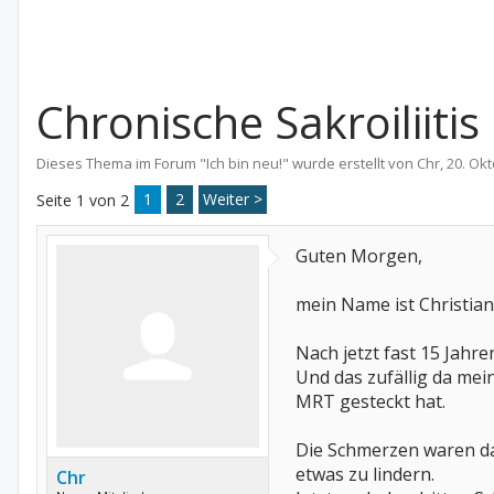
Chronische Sakroiliitis
Dieses Thema im Forum "
Ich bin neu!
" wurde erstellt von
Chr
,
20. Ok
1
2
Weiter >
Seite 1 von 2
Guten Morgen,
mein Name ist Christiane
Nach jetzt fast 15 Jahr
Und das zufällig da mei
MRT gesteckt hat.
Die Schmerzen waren dam
etwas zu lindern.
Chr