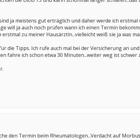
chten die Diclo 75 und kann schonmal länger schlafen...das 
nd ja meistens gut erträglich und daher werde ich erstmal 
e will ja auch noch prüfen wann ich einen Termin bekomm
erstmal zu meiner Hausärztin...vielleicht weiß sie ja was 
ür die Tipps. Ich rufe auch mal bei der Versicherung an und 
n fahre ich schon etwa 30 Minuten...weiter weg ist schwer 
r.
 Woche den Termin beim Rheumatologen...Verdacht auf Morbu