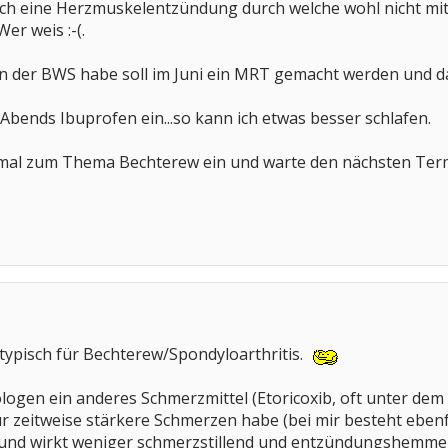
auch eine Herzmuskelentzündung durch welche wohl nicht 
er weis :-(.
 in der BWS habe soll im Juni ein MRT gemacht werden und 
 Abends Ibuprofen ein...so kann ich etwas besser schlafen.
n mal zum Thema Bechterew ein und warte den nächsten Term
ht typisch für Bechterew/Spondyloarthritis.
ogen ein anderes Schmerzmittel (Etoricoxib, oft unter d
ur zeitweise stärkere Schmerzen habe (bei mir besteht eben
und wirkt weniger schmerzstillend und entzündungshemmend.