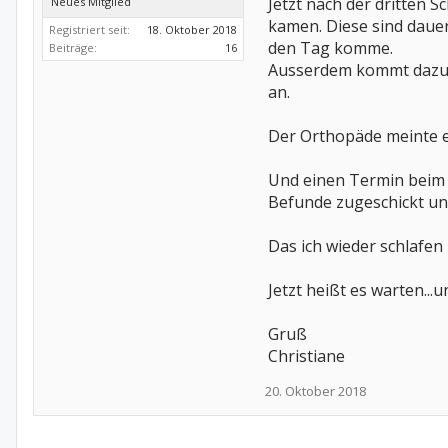
Jetzt nach der dritten 
Neues Mitglied
kamen. Diese sind dauer
Registriert seit:
18. Oktober 2018
den Tag komme.
Beiträge:
16
Ausserdem kommt dazu d
an.
Der Orthopäde meinte 
Und einen Termin beim 
Befunde zugeschickt und
Das ich wieder schlafe
Jetzt heißt es warten..
Gruß
Christiane
20. Oktober 2018