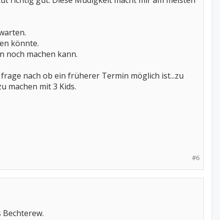
tut richtig gut. Diese Müdigkeit macht mir am meisten
warten.
en könnte.
man noch machen kann.
frage nach ob ein früherer Termin möglich ist...zu
zu machen mit 3 Kids.
#6
s Bechterew.