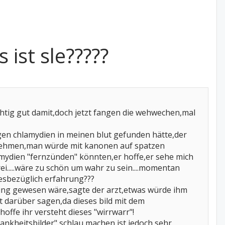
 ist sle?????
ichtig gut damit,doch jetzt fangen die wehwechen,mal
gen chlamydien in meinen blut gefunden hätte,der
ka nehmen,man würde mit kanonen auf spatzen
mydien "fernzünden" könnten,er hoffe,er sehe mich
i.....wäre zu schön um wahr zu sein....momentan
iesbezüglich erfahrung???
nung gewesen wäre,sagte der arzt,etwas würde ihm
ht darüber sagen,da dieses bild mit dem
ffe ihr versteht dieses "wirrwarr"!
krankheitsbilder" schlau machen,ist jedoch sehr