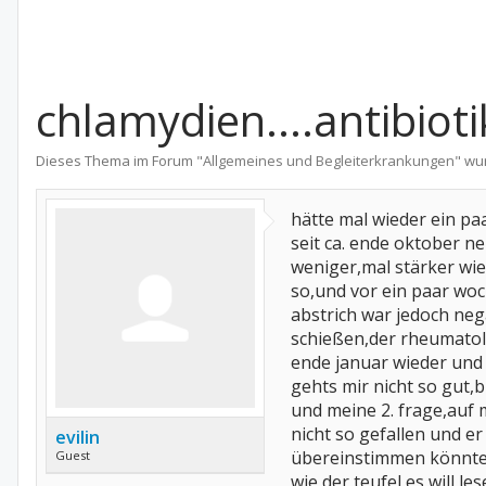
chlamydien....antibioti
Dieses Thema im Forum "
Allgemeines und Begleiterkrankungen
" wu
hätte mal wieder ein pa
seit ca. ende oktober n
weniger,mal stärker wied
so,und vor ein paar woc
abstrich war jedoch neg
schießen,der rheumatol
ende januar wieder und 
gehts mir nicht so gut,
und meine 2. frage,auf
nicht so gefallen und e
evilin
übereinstimmen könnte,
Guest
wie der teufel es will,l