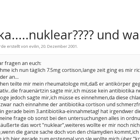
ka.....nuklear???? und was
rde erstellt von
evilin
,
20. Dezember 2001
.
ar fragen an euch:
ehme ich nun täglich 7.5mg cortison,lange zeit ging es mir r
er an....
hen teilte mir mein rheumatologe mit,daß er antikörper ge
ativ...die frauenärtzin sagte mir,ich müsse kein antibioti
oge jedoch sagte mir,ich müsse es einnehmen,da diese chla
zwar nach einnahme der antibiotika cortison und schmerzfre
bin gerade beim 3.antibiotika-einnahmetag! hat irgendwer d
 meine frage ob sonst bei den untersuchungen alles in ord
r äußerte das wort "nuklear",weiteres wollte er mir noch nic
wenn die ganze sache doch von den chlamydien kommt,ich ho
ese ich hier gerade zum erstenmal von sle,wollte mich über "