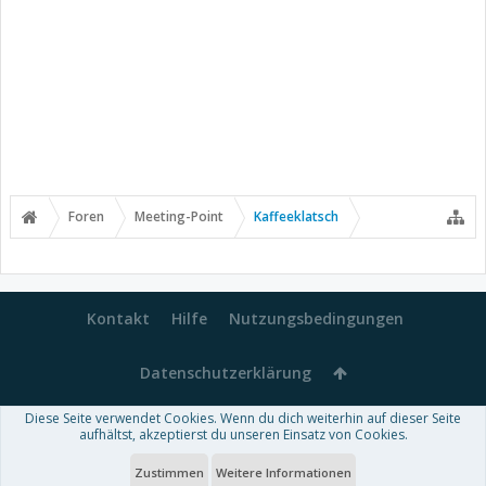
Foren
Meeting-Point
Kaffeeklatsch
Kontakt
Hilfe
Nutzungsbedingungen
Datenschutzerklärung
Diese Seite verwendet Cookies. Wenn du dich weiterhin auf dieser Seite
Forum software by XenForo™
aufhältst, akzeptierst du unseren Einsatz von Cookies.
-
Deutsch von xenDach
Some XenForo functionality crafted by
Audentio Design
.
Theme designed by
ThemeHouse
.
Zustimmen
Weitere Informationen