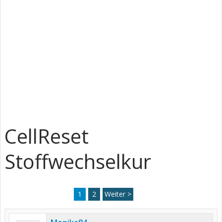
CellReset
Stoffwechselkur
1
2
Weiter >