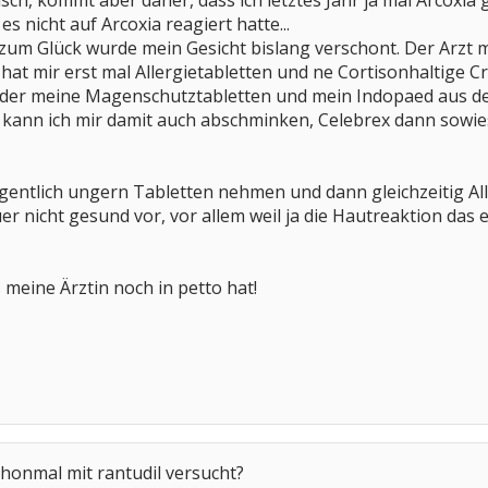
pisch, kommt aber daher, dass ich letztes Jahr ja mal Arco
 nicht auf Arcoxia reagiert hatte...
, zum Glück wurde mein Gesicht bislang verschont. Der Arzt
t mir erst mal Allergietabletten und ne Cortisonhaltige Cr
ieder meine Magenschutztabletten und mein Indopaed aus d
kann ich mir damit auch abschminken, Celebrex dann sowieso
gentlich ungern Tabletten nehmen und dann gleichzeitig All
uer nicht gesund vor, vor allem weil ja die Hautreaktion das 
 meine Ärztin noch in petto hat!
schonmal mit rantudil versucht?