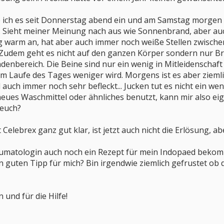
ich es seit Donnerstag abend ein und am Samstag morgen bi
 Sieht meiner Meinung nach aus wie Sonnenbrand, aber auch
ig warm an, hat aber auch immer noch weiße Stellen zwischen
. Zudem geht es nicht auf den ganzen Körper sondern nur Br
enbereich. Die Beine sind nur ein wenig in Mitleidenschaf
s im Laufe des Tages weniger wird. Morgens ist es aber zieml
auch immer noch sehr befleckt... Jucken tut es nicht ein wen
 neues Waschmittel oder ähnliches benutzt, kann mir also ei
 euch?
elebrex ganz gut klar, ist jetzt auch nicht die Erlösung, a
umatologin auch noch ein Rezept für mein Indopaed bekomme
 guten Tipp für mich? Bin irgendwie ziemlich gefrustet ob de
und für die Hilfe!