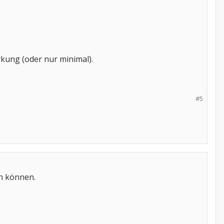
kung (oder nur minimal).
#5
en können.