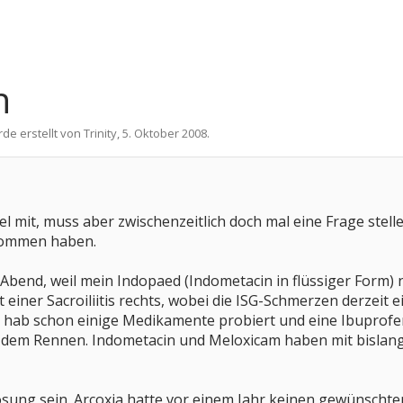
n
rde erstellt von
Trinity
,
5. Oktober 2008
.
viel mit, muss aber zwischenzeitlich doch mal eine Frage stell
nommen haben.
 Abend, weil mein Indopaed (Indometacin in flüssiger Form) 
t einer Sacroiliitis rechts, wobei die ISG-Schmerzen derzeit 
ch hab schon einige Medikamente probiert und eine Ibuprofen
dem Rennen. Indometacin und Meloxicam haben mit bislang 
ösung sein. Arcoxia hatte vor einem Jahr keinen gewünschten 