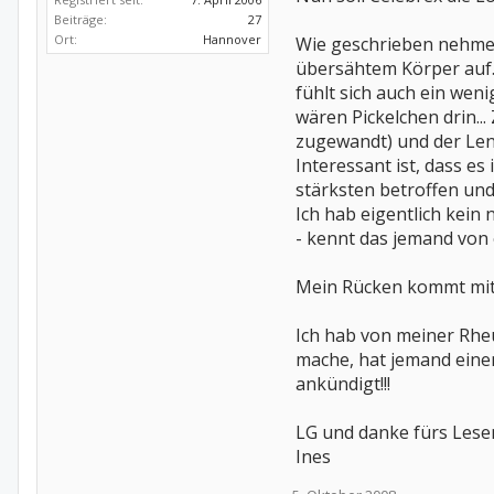
Beiträge:
27
Ort:
Hannover
Wie geschrieben nehme 
übersähtem Körper auf.
fühlt sich auch ein wen
wären Pickelchen drin..
zugewandt) und der Lend
Interessant ist, dass e
stärksten betroffen und 
Ich hab eigentlich kein
- kennt das jemand von
Mein Rücken kommt mit C
Ich hab von meiner Rhe
mache, hat jemand einen
ankündigt!!!
LG und danke fürs Lesen 
Ines