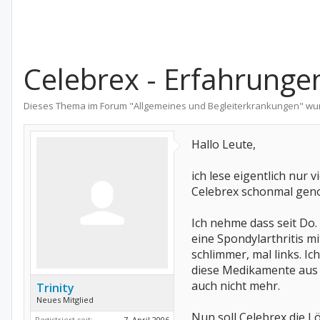
Celebrex - Erfahrunge
Dieses Thema im Forum "
Allgemeines und Begleiterkrankungen
" wu
Hallo Leute,
ich lese eigentlich nur 
Celebrex schonmal ge
Ich nehme dass seit Do.
eine Spondylarthritis mi
schlimmer, mal links. I
diese Medikamente aus 
auch nicht mehr.
Trinity
Neues Mitglied
Nun soll Celebrex die L
Registriert seit:
7. April 2006