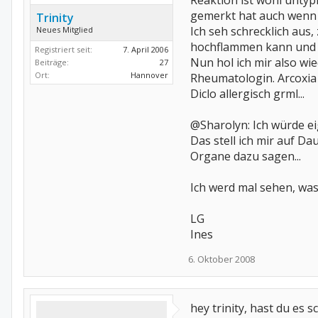
Reaktion ist wohl unty
gemerkt hat auch wenn es
Trinity
Ich seh schrecklich aus
Neues Mitglied
hochflammen kann und ha
Registriert seit:
7. April 2006
Nun hol ich mir also w
Beiträge:
27
Ort:
Hannover
Rheumatologin. Arcoxia 
Diclo allergisch grml...
@Sharolyn: Ich würde ei
Das stell ich mir auf Da
Organe dazu sagen...
Ich werd mal sehen, was
LG
Ines
6. Oktober 2008
hey trinity, hast du es 