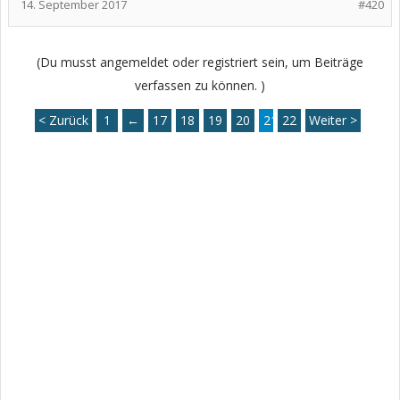
14. September 2017
#420
(Du musst angemeldet oder registriert sein, um Beiträge
verfassen zu können. )
< Zurück
1
←
17
18
19
20
21
22
Weiter >