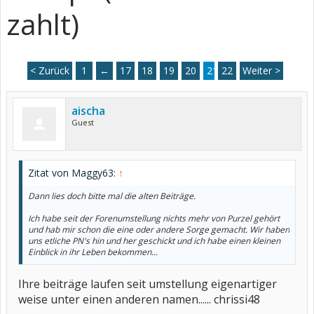
zahlt)
< Zurück
1
←
17
18
19
20
21
22
Weiter >
aischa
Guest
Zitat von Maggy63:
↑
Dann lies doch bitte mal die alten Beiträge.
Ich habe seit der Forenumstellung nichts mehr von Purzel gehört
und hab mir schon die eine oder andere Sorge gemacht. Wir haben
uns etliche PN's hin und her geschickt und ich habe einen kleinen
Einblick in ihr Leben bekommen...
Ihre beiträge laufen seit umstellung eigenartiger
weise unter einen anderen namen...... chrissi48