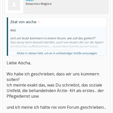
Bekanntes Mitglied
Zitat von aischa:
↑
Kati,
sich um leute kümmern in einem forum, wie soll das gehen??
Das spray kann benutzt werden, auch von leuten die nur die lippen
ein bisschen aufbekommen.....ausserdem konnte purzel essen,
nach eigener aussage, wenn auch püriertes!!
Klicke in dieses Feld, um es in vollständiger Größe anzuzeigen.
aber ich wiederhole mich.......
Ausserdem wird purzel ein soziales umfeld haben, das ihr im alltag
Liebe Aischa,
behilflich ist oder einen pflegedienst oder oder..........
niemand ist eine insel........[/QUOT
Wo habe ich geschrieben, dass wir uns kümmern
sollen?
Ich meinte exakt das, was Du schriebst, das soziale
Umfeld, die behandelnden Ärzte- KH als erstes... der
Pflegedienst usw.
und ich meine ich hätte nix vom Forum geschrieben...