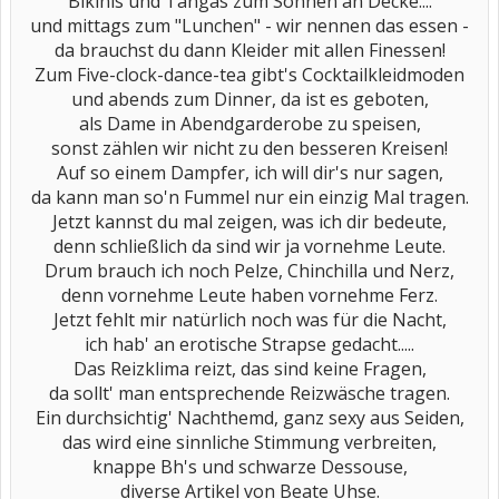
Bikinis und Tangas zum Sonnen an Decke....
und mittags zum "Lunchen" - wir nennen das essen -
da brauchst du dann Kleider mit allen Finessen!
Zum Five-clock-dance-tea gibt's Cocktailkleidmoden
und abends zum Dinner, da ist es geboten,
als Dame in Abendgarderobe zu speisen,
sonst zählen wir nicht zu den besseren Kreisen!
Auf so einem Dampfer, ich will dir's nur sagen,
da kann man so'n Fummel nur ein einzig Mal tragen.
Jetzt kannst du mal zeigen, was ich dir bedeute,
denn schließlich da sind wir ja vornehme Leute.
Drum brauch ich noch Pelze, Chinchilla und Nerz,
denn vornehme Leute haben vornehme Ferz.
Jetzt fehlt mir natürlich noch was für die Nacht,
ich hab' an erotische Strapse gedacht.....
Das Reizklima reizt, das sind keine Fragen,
da sollt' man entsprechende Reizwäsche tragen.
Ein durchsichtig' Nachthemd, ganz sexy aus Seiden,
das wird eine sinnliche Stimmung verbreiten,
knappe Bh's und schwarze Dessouse,
diverse Artikel von Beate Uhse.