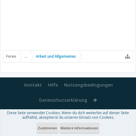
Foren
...
Arbeit und Allgemeines
Kontakt
Hilfe
Nutzungsbedingungen
Datenschutzerklärung
Diese Seite verwendet Cookies. Wenn du dich weiterhin auf dieser Seite
Forum software by XenForo™
aufhältst, akzeptierst du unseren Einsatz von Cookies.
-
Deutsch von xenDach
Some XenForo functionality crafted by
Audentio Design
.
Theme designed by
ThemeHouse
.
Zustimmen
Weitere Informationen