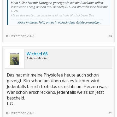
Mein KGler hat mir Übungen gezeigt,wie ich die Blockade selbst
lösen kann ! Frag deinen mal danach,IBU und Wärmflasche hilft mir
auch.
Als es das erste mal passierte bin ich als Notfall beim Doc
gelandet,mit Verdacht auf Lungenembolie.......jetzt bin ich schon
Klicke in dieses Feld, um es in vollständiger Größe anzuzeigen.
vorbereitet und weiß was Sache ist.
Vorbeugend hilft es die Rückenmuskulatur zu kräftigen,auch da
kann dein KGler dir Übungen zeigen.
8. Dezember 2022
#4
Gute Besserung!
Wichtel 65
Aktives Mitglied
Das hat mir meine Physiofee heute auch schon
gezeigt. Bin schon am üben das es leichter wird..
Jedenfalls bin ich froh das es nichts am Herzen war.
War schon erschreckend. Jedenfalls weiss ich jetzt
bescheid.
L.G.
8. Dezember 2022
#5