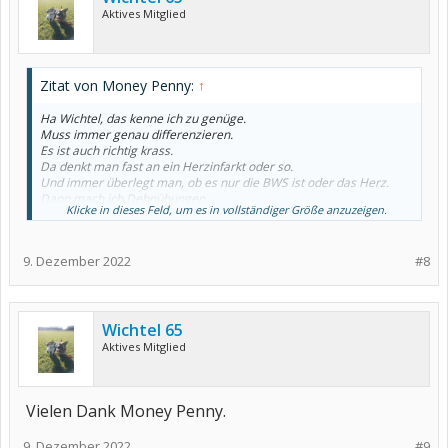
Aktives Mitglied
Zitat von Money Penny:
↑
Ha Wichtel, das kenne ich zu genüge.
Muss immer genau differenzieren.
Es ist auch richtig krass.
Da denkt man fast an ein Herzinfarkt oder so.
Und immer überlegt man, ob es nur die BWS ist oder das Herz.
Dann mach ich Dehnübungen.
Klicke in dieses Feld, um es in vollständiger Größe anzuzeigen.
Hängenlassen nach vorn.
Oder diese Trainingseinheiten im Türrahmen.
Ds hilft bei mir, trotzdem dauert es, bis es richtig weg ist.
9. Dezember 2022
#8
Gute Besserung wünsch ich dir.
Wichtel 65
Aktives Mitglied
Vielen Dank Money Penny.
9. Dezember 2022
#9