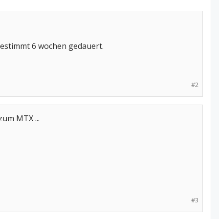
r bestimmt 6 wochen gedauert.
#2
zum MTX ...
#3