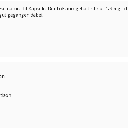
iese natura-fit Kapseln. Der Folsäuregehalt ist nur 1/3 mg.
 gut gegangen dabei.
man
rtison