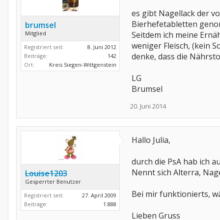
es gibt Nagellack der v
Bierhefetabletten genom
brumsel
Mitglied
Seitdem ich meine Ernä
weniger Fleisch, (kein
Registriert seit:
8. Juni 2012
denke, dass die Nährst
Beiträge:
142
Ort:
Kreis Siegen-Wittgenstein
LG
Brumsel
20. Juni 2014
Hallo Julia,
durch die PsA hab ich a
Nennt sich Alterra, Nag
Louise1203
Gesperrter Benutzer
Bei mir funktionierts, wä
Registriert seit:
27. April 2009
Beiträge:
1.888
Lieben Gruss