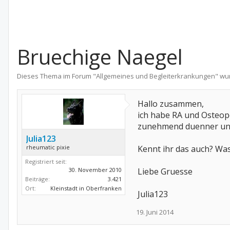
Bruechige Naegel
Dieses Thema im Forum "
Allgemeines und Begleiterkrankungen
" wu
Hallo zusammen,
ich habe RA und Osteop
zunehmend duenner und b
Julia123
rheumatic pixie
Kennt ihr das auch? Was
Registriert seit:
30. November 2010
Liebe Gruesse
Beiträge:
3.421
Ort:
Kleinstadt in Oberfranken
Julia123
19. Juni 2014