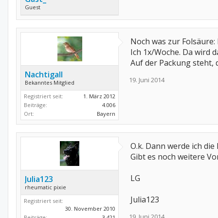
Guest
Noch was zur Folsäure:
Ich 1x/Woche. Da wird 
Auf der Packung steht, 
Nachtigall
19. Juni 2014
Bekanntes Mitglied
Registriert seit:
1. März 2012
Beiträge:
4.006
Ort:
Bayern
O.k. Dann werde ich die
Gibt es noch weitere V
LG
Julia123
rheumatic pixie
Julia123
Registriert seit:
30. November 2010
19. Juni 2014
Beiträge:
3.421