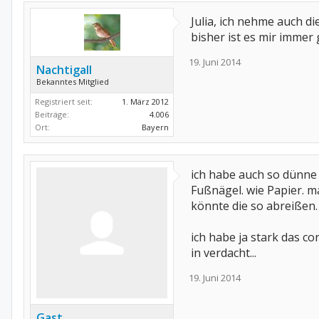
Julia, ich nehme auch d
bisher ist es mir immer
19. Juni 2014
Nachtigall
Bekanntes Mitglied
Registriert seit:
1. März 2012
Beiträge:
4.006
Ort:
Bayern
ich habe auch so dünne
Fußnägel. wie Papier. 
könnte die so abreißen.
ich habe ja stark das co
in verdacht...
19. Juni 2014
Gast_