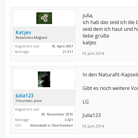
julia,
ich hab das seid ich die
seid dem ich haut und ha
Katjes
liebe grüße
Bekanntes Mitglied
katjes
Registriert seit:
18. April 2007
Beiträge:
21.317
19. Juni 2014
In den Naturafit-Kapseln
Gibt es noch weitere Vo
Julia123
rheumatic pixie
LG
Registriert seit:
30. November 2010
Julia123
Beiträge:
3.421
Ort:
Kleinstadt in Oberfranken
19. Juni 2014