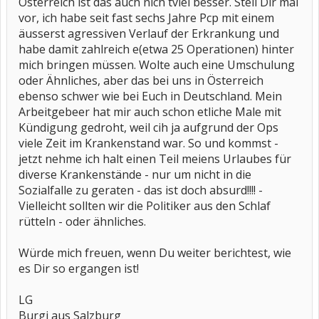
Österreich ist das auch nich tviel besser. Stell Dir mal
habe. Man sagte mir dort aber, das ich dank Hartz IV über das
Sozialamt eine Umschulung bekommen könnte.
vor, ich habe seit fast sechs Jahre Pcp mit einem
Ich habe mich dort erkundigt (In der entsprechenden Abteilung, die
äusserst agressiven Verlauf der Erkrankung und
für Behinderte zuständig ist) und dort bestätigte man mir, das eine
habe damit zahlreich e(etwa 25 Operationen) hinter
Umschulung möglich sei.
Da ich mich dort aber nur auf eine Umschulung bewerben konnte,
mich bringen müssen. Wolte auch eine Umschulung
wenn ich mein Studium beendete, habe ich mich exmatrikuliert und
oder Ähnliches, aber das bei uns in Österreich
wollte nun alles nötige in die Wege leiten.
ebenso schwer wie bei Euch in Deutschland. Mein
Nun mein Problem: Jetzt bekam ich einen Anruf vom Sozialamt, in
dem mir mitgeteilt wurde, das ich mir keine Hoffnung auf eine
Arbeitgebeer hat mir auch schon etliche Male mit
Umschulung machen solle, da dafür kein Etat vorhanden wäre. Ich
Kündigung gedroht, weil cih ja aufgrund der Ops
komme mir nun reichlich verarscht vor (tschuldigung für den
Ausdruck) und habe Angst vor dem, was da kommen mag. Ich bin
viele Zeit im Krankenstand war. So und kommst -
gelernter Elektriker (genauer Elektroanlageninstallateur), aber in
jetzt nehme ich halt einen Teil meiens Urlaubes für
diesem Beruf kann ich nicht mehr arbeiten (Zitat Gutachterliche
diverse Krankenstände - nur um nicht in die
Äußerung des ärztlichen Dienstes der Arbeitsagentur: "[...]Aus
gutachterlicher Sicht schließt die vorliegende Erkrankung eine
Sozialfalle zu geraten - das ist doch absurd!!!! -
leichte Tätigkeit unter Witterungsschutz, in überwiegendem Sitzen,
Vielleicht sollten wir die Politiker aus den Schlaf
mit der Möglichkeit zu einer gelegentlichen Wechsel der
rütteln - oder ähnliches.
Körperhaltung, ohne Leiternsteigen, nicht auf Leitern und Gerüsten
nicht aus. Das formulierte Leistungsvermögen ist mit den
Tätigkeitsanforderungen im erlernten Beruf dauerhaft nicht mehr
Würde mich freuen, wenn Du weiter berichtest, wie
in Einklang zu bringen.[...] Den Arztberichten ist zu entnehmen,
dass die medizinische Reha soweit fortgeschritten ist, dass
es Dir so ergangen ist!
berufliche Reha - Maßnahmen ins Auge gefasst werden können.
[...]", und da spricht wohl ziemlich jeder Punkt gegen eine weitere
LG
Berufsausausübung in dem Bereich) und auch sonst wird es wohl
äußerst schwierig (wohl eher unmöglich) etwas passendes zu
Burgi aus Salzburg