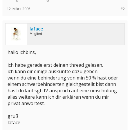
finden, das ungelernt ist und ebengenannte Kriterien erfüllt.
Weiß jemand Rat, ob man einen Anspruch auf Berufliche
12. März 2005
#2
Rehabilitation hat (habe 30% GdB, mein Arzt wollte mehr, aber
dafür ist Hamburg ja bekannt) und wie man sich gegen diese
merkwürdigen Tricksereien des Sozialamtes wehren kann (ich
hätte schließlich mein Studium nie aufgegeben, wenn ich gwusst
laface
hätte, das ich danach ins Bodenlose falle, bin nicht irgendwo
Mitglied
durchgefallen)?
Gruß, Thomas
hallo ichbins,
ich habe gerade erst deinen thread gelesen.
ich kann dir einige auskünfte dazu geben.
wenn du eine behinderung von min 50 % hast oder
einem schwerbehinderten gleichgestellt bist dann
hast du laut sgb IV anspruch auf eine umschulung.
alles weitere kann ich dir erklären wenn du mir
privat anwortest.
gruß
laface