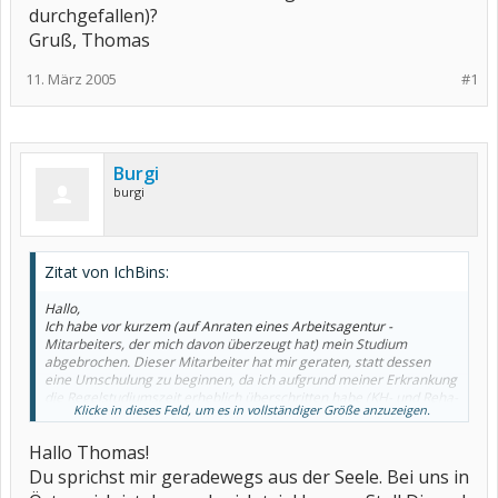
durchgefallen)?
Gruß, Thomas
11. März 2005
#1
Burgi
burgi
Zitat von IchBins:
Hallo,
Ich habe vor kurzem (auf Anraten eines Arbeitsagentur -
Mitarbeiters, der mich davon überzeugt hat) mein Studium
abgebrochen. Dieser Mitarbeiter hat mir geraten, statt dessen
eine Umschulung zu beginnen, da ich aufgrund meiner Erkrankung
die Regelstudiumszeit erheblich überschritten habe (KH- und Reha-
Klicke in dieses Feld, um es in vollständiger Größe anzuzeigen.
Aufenthalte + Murphy'sche Gesetze) und damit keine Chance auf
dem Arbeitsmarkt habe.
Hallo Thomas!
Ich habe vor Abbruch des Studiums bei der Arbeitsagentur eine
Umschulung beantragt, diese wurde aber abgelehnt, da ich
Du sprichst mir geradewegs aus der Seele. Bei uns in
logischer Weise länger als 4 Jahre nicht mehr im Beruf gearbeitet