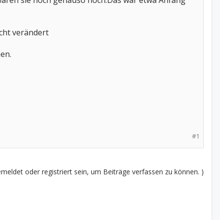
waren sie noch genauso hoch.Das war etwa Anfang
cht verändert
en.
#1
eldet oder registriert sein, um Beiträge verfassen zu können. )