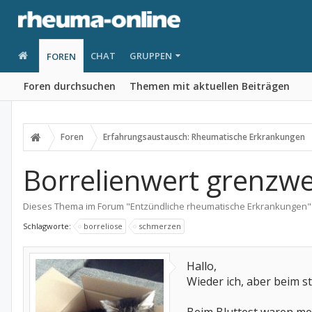
CHAT
GRUPPEN
FOREN
Foren durchsuchen
Themen mit aktuellen Beiträgen
Foren
Erfahrungsaustausch: Rheumatische Erkrankungen
Borrelienwert grenzwe
Dieses Thema im Forum "
Entzündliche rheumatische Erkrankungen
"
Schlagworte:
borreliose
schmerzen
Hallo,
Wieder ich, aber beim s