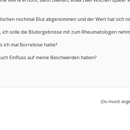
ine Werte erhöht, beim zweiten, etwa zwei Wochen später 
ochen nochmal Blut abgenommen und der Wert hat sich ni
 ich solle die Blutergebnisse mit zum Rheumatologen nehm
s ich mal Borreliose hatte?
auch Einfluss auf meine Beschwerden haben?
(Du musst angem