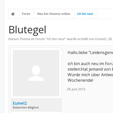
Foren
Neu bei rheuma-online
Ich bin neu!
Blutegel
Dieses Thema im Forum "
Ich bin neu!
" wurde erstellt von
Eumel2
,
28.
Hallo,liebe "Leidensgen
ich bin auch neu im Fo
stellen:Hat jemand von 
Würde mich über Antwort
Wochenende!
28. Juni 2013
Eumel2
Bekanntes Mitglied