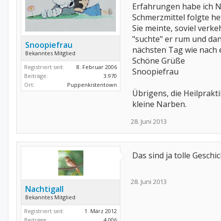
Erfahrungen habe ich N
Schmerzmittel folgte hef
Sie meinte, soviel verk
"suchte" er rum und da
Snoopiefrau
nächsten Tag wie nach e
Bekanntes Mitglied
Schöne Grüße
Registriert seit:
8. Februar 2006
Snoopiefrau
Beiträge:
3.970
Ort:
Puppenkistentown
Übrigens, die Heilprakt
kleine Narben.
28. Juni 2013
Das sind ja tolle Geschi
28. Juni 2013
Nachtigall
Bekanntes Mitglied
Registriert seit:
1. März 2012
Beiträge:
4.006