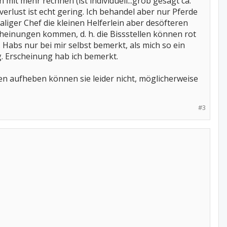
it mehr rechnen (ist individuell...grob gesagt ca.
tverlust ist echt gering. Ich behandel aber nur Pferde
iger Chef die kleinen Helferlein aber desöfteren
einungen kommen, d. h. die Bissstellen können rot
Habs nur bei mir selbst bemerkt, als mich so ein
g. Erscheinung hab ich bemerkt.
n aufheben können sie leider nicht, möglicherweise
#3