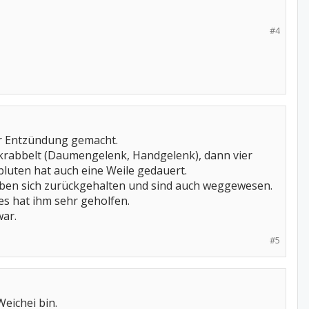
#4
er Entzündung gemacht.
ekrabbelt (Daumengelenk, Handgelenk), dann vier
bluten hat auch eine Weile gedauert.
aben sich zurückgehalten und sind auch weggewesen.
s hat ihm sehr geholfen.
war.
#5
Weichei bin.