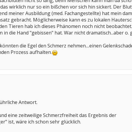
achbluten nicht so lang, beim Menschen kann man da schon m
das wirklich nur so ein bißchen vor sich hin sickert. Der Blu
d meiner Ausbildung (med. Fachangestellte) hat mein damal
atz gebracht. Möglicherweise kann es zu lokalen Hautersch
den Tieren hab ich dieses Phänomen noch nicht beobachtet. 
in die Hand "gebissen" hat. War nicht dramatisch...aber o. 
 könnten die Egel den Schmerz nehmen....einen Gelenkschade
nden Prozess aufhalten.
ührliche Antwort.
d eine zeitweilige Schmerzfreiheit das Ergebnis der
er" ist, wäre ich schon sehr glücklich.