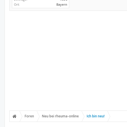
Ort:
Bayern
Foren
Neu bei rheuma-online
Ich bin neu!