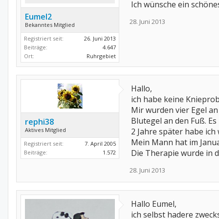
Ich wünsche ein schönes
Eumel2
28. Juni 2013
Bekanntes Mitglied
Registriert seit:
26. Juni 2013
Beiträge:
4.647
Ort:
Ruhrgebiet
Hallo,
ich habe keine Kniepro
Mir wurden vier Egel a
Blutegel an den Fuß. Es
rephi38
Aktives Mitglied
2 Jahre später habe ic
Mein Mann hat im Janua
Registriert seit:
7. April 2005
Die Therapie wurde in d
Beiträge:
1.572
28. Juni 2013
Hallo Eumel,
ich selbst hadere zwecks