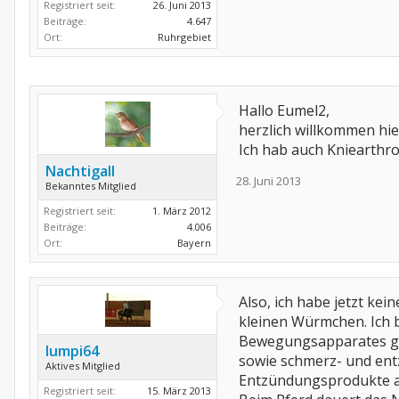
Registriert seit:
26. Juni 2013
Beiträge:
4.647
Ort:
Ruhrgebiet
Hallo Eumel2,
herzlich willkommen hie
Ich hab auch Kniearthro
Nachtigall
28. Juni 2013
Bekanntes Mitglied
Registriert seit:
1. März 2012
Beiträge:
4.006
Ort:
Bayern
Also, ich habe jetzt kei
kleinen Würmchen. Ich 
Bewegungsapparates gep
lumpi64
sowie schmerz- und ent
Aktives Mitglied
Entzündungsprodukte au
Registriert seit:
15. März 2013