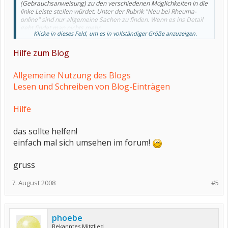
(Gebrauchsanweisung) zu den verschiedenen Möglichkeiten in die
linke Leiste stellen würdet. Unter der Rubrik "Neu bei Rheuma-
online" sind nur allgemeine Sachen zu finden. Wenn es ins Detail
geht findet man nichts mehr.
Klicke in dieses Feld, um es in vollständiger Größe anzuzeigen.
Ich habe zum Beispiel nicht gefunden, wie man überhaupt einen
Blog erstellt. Oder wie man ein Zitat in seinen Beitrag setzt.
Hilfe zum Blog
LG airain
Allgemeine Nutzung des Blogs
Lesen und Schreiben von Blog-Einträgen
Hilfe
das sollte helfen!
einfach mal sich umsehen im forum!
gruss
7. August 2008
#5
phoebe
Bekanntes Mitglied