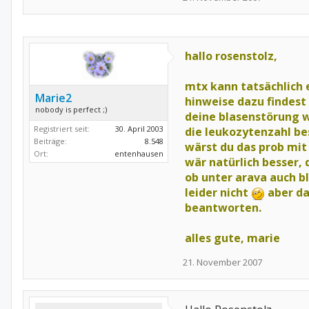
hallo rosenstolz,
mtx kann tatsächlich
Marie2
hinweise dazu findest
nobody is perfect ;)
deine blasenstörung w
Registriert seit:
30. April 2003
die leukozytenzahl bes
Beiträge:
8.548
wärst du das prob mit
Ort:
entenhausen
wär natürlich besser, 
ob unter arava auch bl
leider nicht
aber da
beantworten.
alles gute, marie
21. November 2007