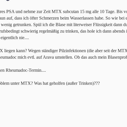
ahres PSA und nehme zur Zeit MTX subcutan 15 mg alle 10 Tage. Bis 
 nun auf, dass ich öfter Schmerzen beim Wasserlassen habe. So wie bei
wenig getrunken. Spül ich die Blase mit literweiser Flüssigkeit dann d
ufsbedingt schwierig regelmäßig zu trinken, das hole ich dann abends
igentlich nie....
 liegen kann? Wegen ständiger Pilzinfektionen (die aber seit der MT
Rheumadoc mich evtl. auf Arava umstellen. Ob das auch mein Blasenpr
en Rheumadoc-Termin....
blem unter MTX? Was hat geholfen (außer Trinken)???