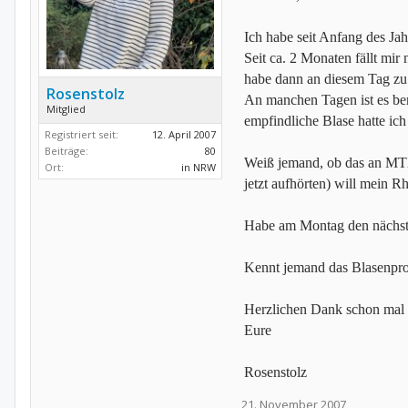
Ich habe seit Anfang des J
Seit ca. 2 Monaten fällt mir
habe dann an diesem Tag zu 
Rosenstolz
An manchen Tagen ist es ber
Mitglied
empfindliche Blase hatte ich e
Registriert seit:
12. April 2007
Beiträge:
80
Weiß jemand, ob das an MTX
Ort:
in NRW
jetzt aufhörten) will mein 
Habe am Montag den nächst
Kennt jemand das Blasenpro
Herzlichen Dank schon mal
Eure
Rosenstolz
21. November 2007