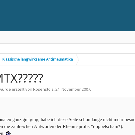
Klassische langwirksame Antirheumatika
TX?????
 wurde erstellt von
Rosenstolz
,
21. November 2007
.
onaten ganz gut ging, habe ich diese Seite schon lange nicht mehr besu
en die zahlreichen Antworten der Rheumaprofis *doppelschäm*).
fen.