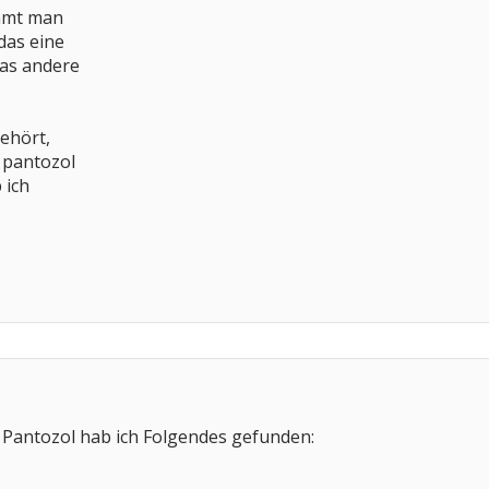
immt man
das eine
as andere
ehört,
 pantozol
 ich
Pantozol hab ich Folgendes gefunden: