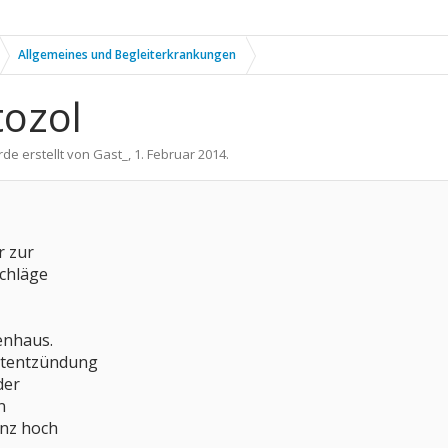
Allgemeines und Begleiterkrankungen
tozol
rde erstellt von
Gast_
,
1. Februar 2014
.
r zur
chläge
enhaus.
tentzündung
der
n
anz hoch