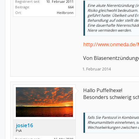
Registriert seit:
10. Februar 2011
Eine akute Nierentzündung (int
Beiträge:
664
Risiko gleichwohl bedeutsam.
Ort:
Heilbronn
geführt hatte: Übelkeit und 
Behandlung auf oder stellt d
Eine dauerhafte Nierenschädi
Niere vermieden werden.
http://www.onmeda.de
Von Blasenentzündungen 
1. Februar 2014
Hallo Puffelhexe!
Besonders schwierig sch
falls Sie Pantozol in Kombina
Rheumamitteln einnehmen, sol
josie16
Wechselwirkungen zwischen d
PsA