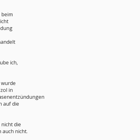
n beim
icht
ndung
handelt
ube ich,
r wurde
zol in
lasenentzündungen
 auf die
 nicht die
 auch nicht.