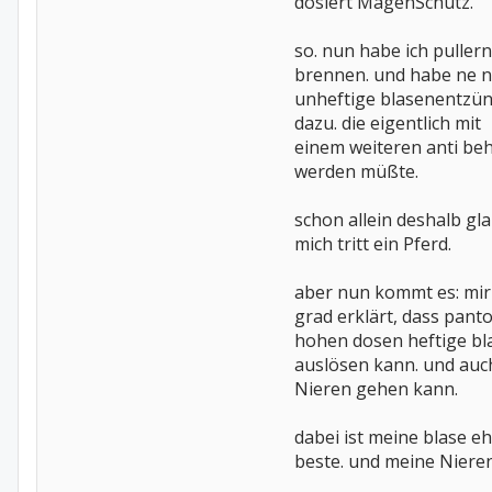
dosiert MagenSchutz.
so. nun habe ich puller
brennen. und habe ne n
unheftige blasenentzü
dazu. die eigentlich mit
einem weiteren anti be
werden müßte.
schon allein deshalb gla
mich tritt ein Pferd.
aber nun kommt es: mi
grad erklärt, dass panto
hohen dosen heftige b
auslösen kann. und auch
Nieren gehen kann.
dabei ist meine blase eh
beste. und meine Nieren