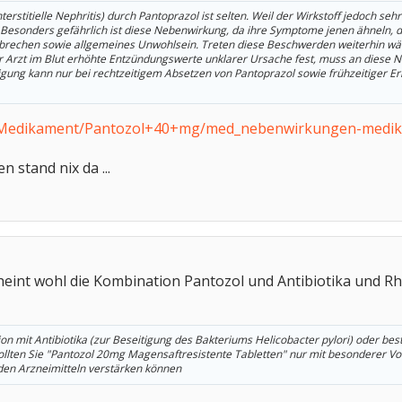
erstitielle Nephritis) durch Pantoprazol ist selten. Weil der Wirkstoff jedoch sehr
 Besonders gefährlich ist diese Nebenwirkung, da ihre Symptome jenen ähneln, 
Erbrechen sowie allgemeines Unwohlsein. Treten diese Beschwerden weiterhin wä
er Arzt im Blut erhöhte Entzündungswerte unklarer Ursache fest, muss an diese
gung kann nur bei rechtzeitigem Absetzen von Pantoprazol sowie frühzeitiger 
/Medikament/Pantozol+40+mg/med_nebenwirkungen-medik
stand nix da ...
eint wohl die Kombination Pantozol und Antibiotika und Rh
tion mit Antibiotika (zur Beseitigung des Bakteriums Helicobacter pylori) oder b
lten Sie "Pantozol 20mg Magensaftresistente Tabletten" nur mit besonderer Vor
en Arzneimitteln verstärken können