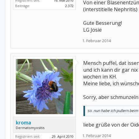
Registriert seit:
16. Mai 2010
Von einer Blasenentzünd
Beiträge:
2.372
(interstitielle Nephritis)
Gute Besserung!
LG Josie
1. Februar 2014
Mensch puffel, dat issen 
und ich kann dir gar ni
wochen im KH.
Meine liebe, ich wünsche
Sorry, aber schmunzeln 
so. nun habe ich pullern beim
kroma
liebe grüße von der Oi
Dermatomyositis
1. Februar 2014
Registriert seit:
29. April 2010