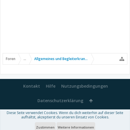
Foren
...
Allgemeines und Begleiterkrankungen
Kontakt
Hilfe
Nutzungsbedingungen
Datenschutzerklärung
Diese Seite verwendet Cookies. Wenn du dich weiterhin auf dieser Seite
Forum software by XenForo™
aufhältst, akzeptierst du unseren Einsatz von Cookies.
-
Deutsch von xenDach
Some XenForo functionality crafted by
Audentio Design
.
Theme designed by
ThemeHouse
.
Zustimmen
Weitere Informationen