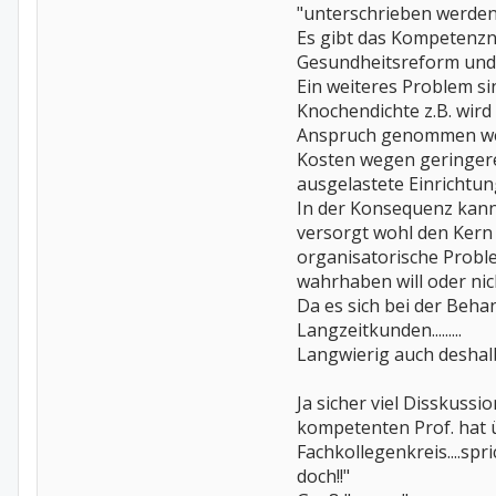
"unterschrieben werden
Es gibt das Kompetenzn
Gesundheitsreform und 
Ein weiteres Problem 
Knochendichte z.B. wir
Anspruch genommen werd
Kosten wegen geringerer
ausgelastete Einrichtun
In der Konsequenz kann
versorgt wohl den Kern 
organisatorische Probl
wahrhaben will oder nic
Da es sich bei der Beha
Langzeitkunden.........
Langwierig auch deshalb
Ja sicher viel Disskus
kompetenten Prof. hat 
Fachkollegenkreis....sp
doch!!"