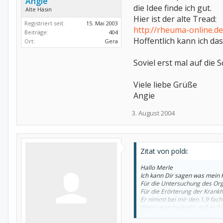
Angie
die Idee finde ich gut.
Alte Häsin
Hier ist der alte Tread:
Registriert seit:
15. Mai 2003
http://rheuma-online.
Beiträge:
404
Hoffentlich kann ich da
Ort:
Gera
Soviel erst mal auf die S
Viele liebe Grüße
Angie
3. August 2004
Zitat von poldi:
Hallo Merle
Ich kann Dir sagen was mein
Für die Untersuchung des Or
Für die Erörterung der Krank
Er nimmt bei mir den 1,9 fach
Wenn man bedenkt, daß er für
kein Großverdiener