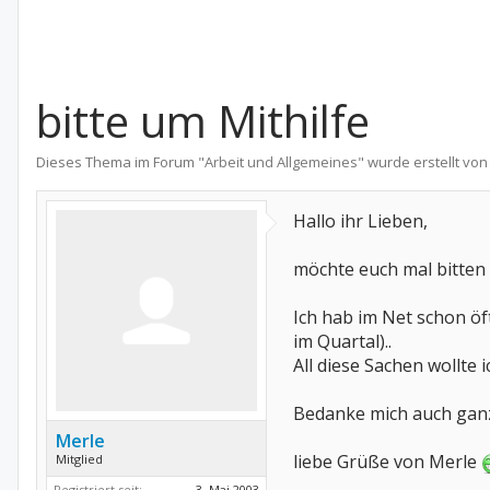
bitte um Mithilfe
Dieses Thema im Forum "
Arbeit und Allgemeines
" wurde erstellt vo
Hallo ihr Lieben,
möchte euch mal bitten 
Ich hab im Net schon öf
im Quartal)..
All diese Sachen wollte 
Bedanke mich auch ganz
Merle
liebe Grüße von Merle
Mitglied
Registriert seit:
3. Mai 2003