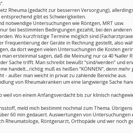
".
etz Rheuma (gedacht zur besserren Versorgung), allerdings
entsprechend gibt es Schwierigkeiten.
sind notwendige Untersuchungen wie Röntgen, MRT usw.
d nur bei bestimmten Bedingungen gezahlt, bei den anderen
en. Wo kurzfristige Termine möglich sind (Facharztprax
 Frequentierung der Geräte in Rechnung gestellt, also wählen
gen, da dort wegen vielen Untersuchungen die Kosten gerin
 man ersteinmal sagen, daß die Meinung nur ca 40 %aller
der Sache trifft. Man schreibt bewußt "sind/werden" und er
eme handelt....richtig muß es heißen "KÖNNEN", denn mehr 
ht - außer man weicht in privat zu zahlende Bereiche aus.
ndlung von Rheumakranken um eine langwierige Sache handel
 weil von einem Anfangsverdacht bis zur klinisch nachgewi
sionsstoff, meld mich bestimmt nochmal zum Thema. Übrigen
über 60 min gedauert. Auswertungen von Untersuchungen erf
rich Rheumatologe, Röntgenarzt, Orthopäde und wer noch ge