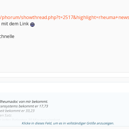
de/phorum/showthread.php?t=2517&highlight=rheuma+new
s mit dem Link
chnelle
 Rheumadoc von mir bekommt.
gansystems bekommt er 17,73
heit bekommt er 33,23
en Satz.
 jeden Patienten 30 Minuten einplant,
Klicke in dieses Feld, um es in vollständiger Größe anzuzeigen.