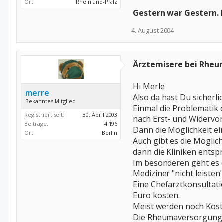
Ort:
Rheinland-Pfalz
Gestern war Gestern.
4. August 2004
Ärztemisere bei Rhe
Hi Merle
merre
Also da hast Du sicherli
Bekanntes Mitglied
Einmal die Problematik
Registriert seit:
30. April 2003
nach Erst- und Widervor
Beiträge:
4.196
Dann die Möglichkeit ei
Ort:
Berlin
Auch gibt es die Möglic
dann die Kliniken entsp
Im besonderen geht es 
Mediziner "nicht leisten
Eine Chefarztkonsultat
Euro kosten.
Meist werden noch Kost
Die Rheumaversorgung m