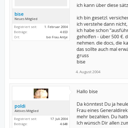
ich kann über diese sät
Gruß Poldi
bise
ich bin gesetzl. versiche
Neues Mitglied
ich verstehe dann nich
Registriert seit:
1. Februar 2004
ich habe schon "ausführ
Beiträge:
4.653
geholfen - über 500 €. 
Ort:
bei Frau Antje
nehmen. die docs, die ka
das sollte auch mal erw
gruss
bise
4. August 2004
Hallo bise
Da könntest Du ja heule
poldi
Frau eines Generaldirek
Aktives Mitglied
mehr bezahlen. Du hatte
Registriert seit:
17. Juli 2004
Ich wünsch Dir allen zu
Beiträge:
4.648