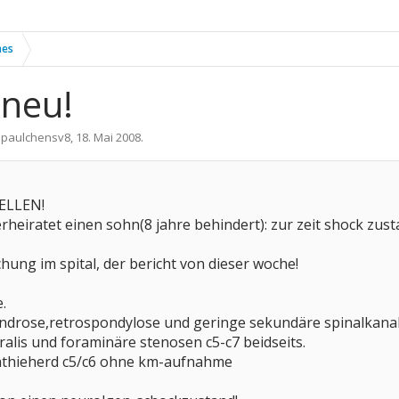
nes
 neu!
n
paulchensv8
,
18. Mai 2008
.
ELLEN!
rheiratet einen sohn(8 jahre behindert): zur zeit shock zust
hung im spital, der bericht von dieser woche!
.
drose,retrospondylose und geringe sekundäre spinalkanals
alis und foraminäre stenosen c5-c7 beidseits.
thieherd c5/c6 ohne km-aufnahme