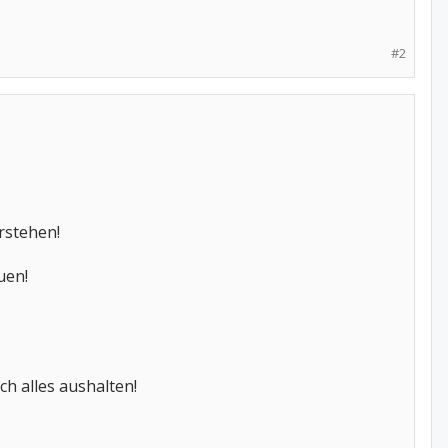
#2
rstehen!
uen!
h alles aushalten!