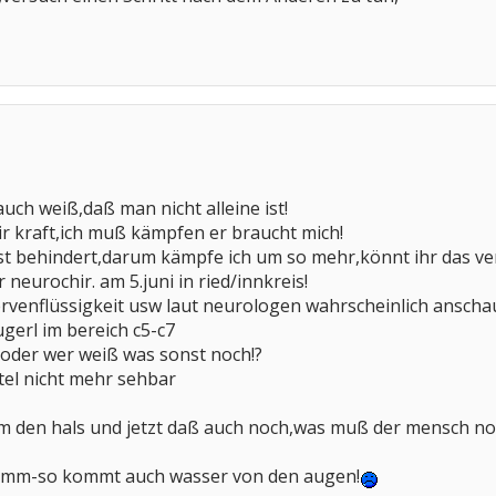
uch weiß,daß man nicht alleine ist!
ir kraft,ich muß kämpfen er braucht mich!
ist behindert,darum kämpfe ich um so mehr,könnt ihr das ve
 neurochir. am 5.juni in ried/innkreis!
ervenflüssigkeit usw laut neurologen wahrscheinlich anscha
gerl im bereich c5-c7
oder wer weiß was sonst noch!?
ttel nicht mehr sehbar
 den hals und jetzt daß auch noch,was muß der mensch noc
limm-so kommt auch wasser von den augen!