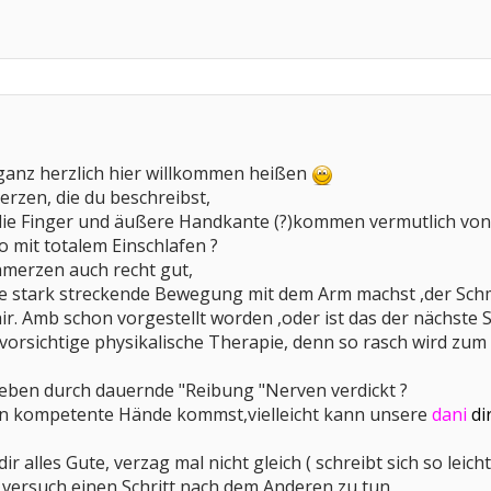
ganz herzlich hier willkommen heißen
rzen, die du beschreibst,
die Finger und äußere Handkante (?)kommen vermutlich von d
o mit totalem Einschlafen ?
chmerzen auch recht gut,
e stark streckende Bewegung mit dem Arm machst ,der Schmerz
ir. Amb schon vorgestellt worden ,oder ist das der nächste S
ne vorsichtige physikalische Therapie, denn so rasch wird zum
a eben durch dauernde "Reibung "Nerven verdickt ?
n in kompetente Hände kommst,vielleicht kann unsere
dani
di
dir alles Gute, verzag mal nicht gleich ( schreibt sich so lei
 ,versuch einen Schritt nach dem Anderen zu tun,