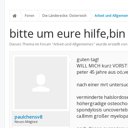
Foren
Die Länderecke: Österreich
Arbeit und Allgemei
bitte um eure hilfe,bin
Dieses Thema im Forum "
Arbeit und Allgemeines
" wurde erstellt vo
guten tag!
WILL MICH kurz VORST
peter 45 jahre aus oö,ve
nach einer mrt untersuc
verminderte halslordose
höhergradige osteochon
spondylosis uncovertebr
ca.8mm großer myelopa
paulchensv8
Neues Mitglied