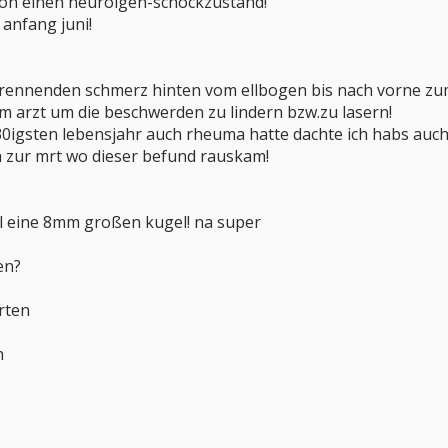
on einen neurolgen-schockzustand!
anfang juni!
brennenden schmerz hinten vom ellbogen bis nach vorne zum 
um arzt um die beschwerden zu lindern bzw.zu lasern!
30igsten lebensjahr auch rheuma hatte dachte ich habs auch
h zur mrt wo dieser befund rauskam!
l eine 8mm großen kugel! na super
en?
rten
n