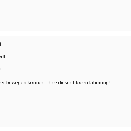
i
rl!
!
mer bewegen können ohne dieser blöden lähmung!