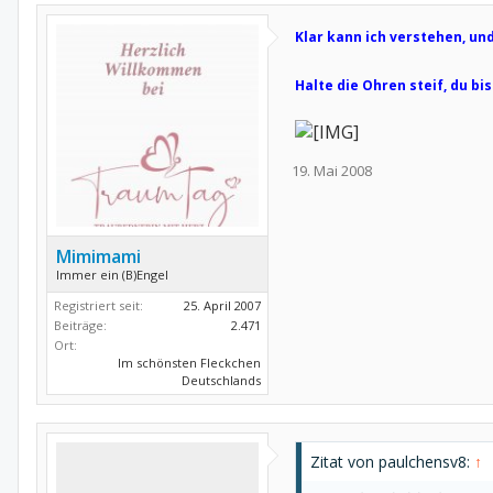
Klar kann ich verstehen, und
Halte die Ohren steif, du bist 
19. Mai 2008
Mimimami
Immer ein (B)Engel
Registriert seit:
25. April 2007
Beiträge:
2.471
Ort:
Im schönsten Fleckchen
Deutschlands
Zitat von paulchensv8:
↑