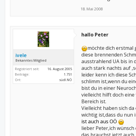
18. Mai 2008
hallo Peter
möchte dich erstmal 
diese brennenden Schme
ivele
Bekanntes Mitglied
ausstrahlend UA bis in 
auch stark nachts auf ,s
Registriert seit:
16. August 2005
leider kenn ich diese S
Beiträge:
1.751
Ort:
südl.NÖ
schlimm ist,wenn du ein
bist du in einer Neuroch
vielleicht hilft doch ei
Bereich ist.
Vielleicht haben sich d
wichtig ist,dass du nu
ist auch aus OÖ
lieber Peter,ich wünsch 
das brauchst jetzt auch