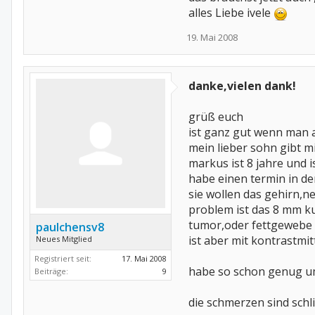
alles Liebe ivele
19. Mai 2008
danke,vielen dank!
grüß euch
ist ganz gut wenn man a
mein lieber sohn gibt m
markus ist 8 jahre und 
habe einen termin in der
sie wollen das gehirn,n
problem ist das 8 mm ku
tumor,oder fettgewebe 
paulchensv8
ist aber mit kontrastmi
Neues Mitglied
Registriert seit:
17. Mai 2008
habe so schon genug um
Beiträge:
9
die schmerzen sind sch