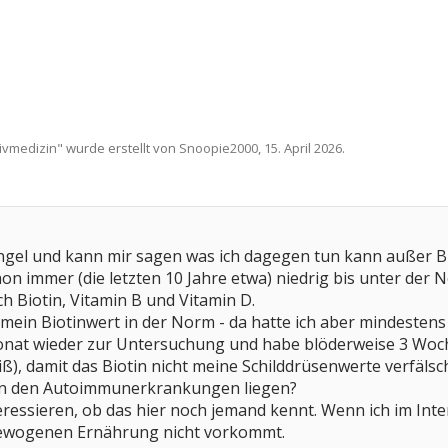
ivmedizin
" wurde erstellt von
Snoopie2000
,
15. April 2026
.
gel und kann mir sagen was ich dagegen tun kann außer Bi
on immer (die letzten 10 Jahre etwa) niedrig bis unter de
h Biotin, Vitamin B und Vitamin D.
r mein Biotinwert in der Norm - da hatte ich aber mindesten
Monat wieder zur Untersuchung und habe blöderweise 3 Woch
eiß), damit das Biotin nicht meine Schilddrüsenwerte verfäls
 an den Autoimmunerkrankungen liegen?
eressieren, ob das hier noch jemand kennt. Wenn ich im Inte
gewogenen Ernährung nicht vorkommt.