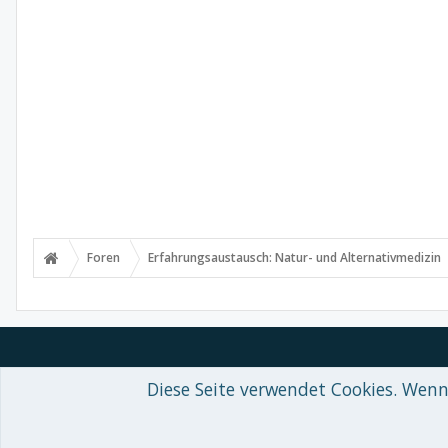
Foren
Erfahrungsaustausch: Natur- und Alternativmedizin
Diese Seite verwendet Cookies. Wenn 
Forum software by XenForo™
© 2010-2018 XenForo Ltd.
-
Deutsch von
Some XenForo functionality crafted by
Audentio Design
.
Theme designed by
ThemeHouse
.