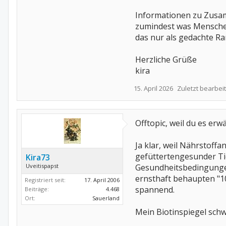
Informationen zu Zusam
zumindest was Menschen
das nur als gedachte Ra
Herzliche Grüße
kira
15. April 2026
Zuletzt bearbeit
Offtopic, weil du es er
Ja klar, weil Nährstoff
gefüttertengesunder Ti
Kira73
Uveitispapst
Gesundheitsbedingungen
ernsthaft behaupten "1
Registriert seit:
17. April 2006
spannend.
Beiträge:
4.468
Ort:
Sauerland
Mein Biotinspiegel sch