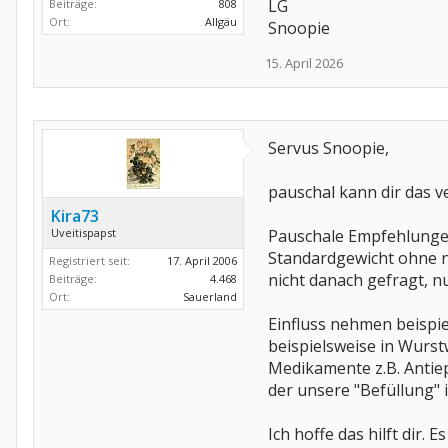
LG
Beiträge:
808
Ort:
Allgäu
Snoopie
15. April 2026
Servus Snoopie,
pauschal kann dir das v
Kira73
Uveitispapst
Pauschale Empfehlungen
Standardgewicht ohne nä
Registriert seit:
17. April 2006
nicht danach gefragt, n
Beiträge:
4.468
Ort:
Sauerland
Einfluss nehmen beispie
beispielsweise in Wurstw
Medikamente z.B. Antiep
der unsere "Befüllung" i
Ich hoffe das hilft dir.