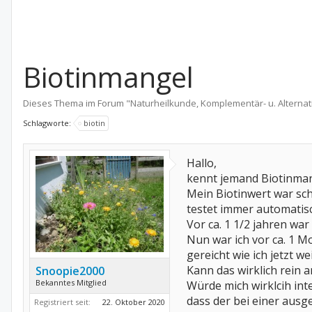
Biotinmangel
Dieses Thema im Forum "
Naturheilkunde, Komplementär- u. Alternat
Schlagworte:
biotin
Hallo,
kennt jemand Biotinman
Mein Biotinwert war sch
testet immer automatisc
Vor ca. 1 1/2 jahren wa
Nun war ich vor ca. 1 
gereicht wie ich jetzt w
Kann das wirklich rein
Snoopie2000
Bekanntes Mitglied
Würde mich wirklcih int
dass der bei einer aus
Registriert seit:
22. Oktober 2020