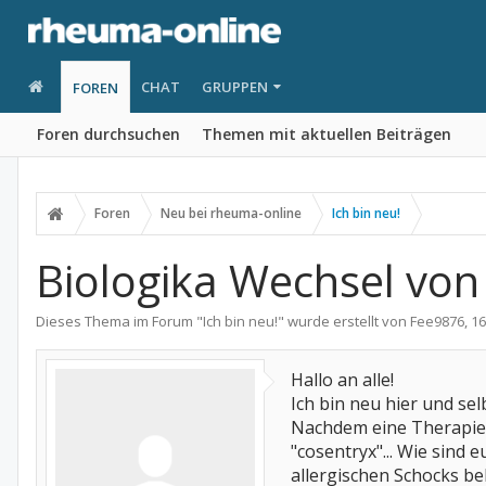
CHAT
GRUPPEN
FOREN
Foren durchsuchen
Themen mit aktuellen Beiträgen
Foren
Neu bei rheuma-online
Ich bin neu!
Biologika Wechsel von
Dieses Thema im Forum "
Ich bin neu!
" wurde erstellt von
Fee9876
,
16
Hallo an alle!
Ich bin neu hier und se
Nachdem eine Therapie m
"cosentryx"... Wie sind
allergischen Schocks be