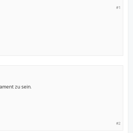
#1
ament zu sein.
#2