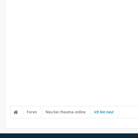
Foren
Neu bei rheuma-online
Ich bin neu!