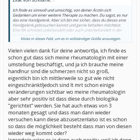
Ich finde es sinnvoll und umsichtig, von deiner Ärztin sich
Gedanken um einer weitere Therapie zu machen. Du sagst, es nur
das eine Handgelenk. Aber ich bin mir sicher, dass du dieses eine
Handgelenk gebrauchen kannst und gerne behalten möchtest.
Eine RA schreitet unbehandelt oder auch unterbehandelt in der
Regel weiter fort.
Klicke in dieses Feld, um es in vollständiger Größe anzuzeigen.
Darum gibt es ja seit vielen Jahren den Kampf, dass Patienten so
schnell wie möglich zu einem Facharzt sollen um frühzeitig
Vielen vielen dank für deine antwort!ja, ich finde es
behandelt werden zu können. Bevor dauerhafte Schäden
entstehen. Meine Rheumatologin ist auch so eine Verfechterin und
schon gut dass sich meine rheumatologin mit einer
fackelt nicht lange.
umstellung beschäftigt, und ja ich brauche meine
Viele Biologicals gibt es nun auch schon seit vielen Jahren auf dem
hand!nur sind die schmerzen nicht so groß,
Markt. Es gibt etliche Studien über Sicherheit und Nutzen usw.
eigentlich bin ich mittlerweile so gut wie nicht
Als ich damals mit Biologicals anfing, wollte ich zuerst auch nicht.
eingeschränkt!jedoch sind lt mrt schon einige
Mir war das "altbekannte" MTX lieber. Da wusste man was man
hatte. Die Biologicals waren noch nicht lange auf dem Patienten los
veränderungen sichtbar wo meine rheumatologin
gelassen worden und ich hatte Angst vor Spätfolgen.
aber sehr positiv ist dass diese durch biologika
Und trotzdem habe ich mich auf darauf eingelassen. Und ich habe
"gerichtet" werden. Sie hat auch etwas von 3
es auch 12 Jahren später noch nicht bereut.
monaten gesagt und dass man dann wieder
Sehe als Chance an der modernen Medizin teilhaben zu können
versuchen kann diese abzusetzen!also ist es schon
und auch davon zu profitieren.
Nebenwirkungen hat jedes Arzneimittel. Sogar ein falsches
so dass die möglichkeit besteht dass man von diesen
Homöopathisches Mittel kann böse Folgen haben.
wieder weg kommt oder?