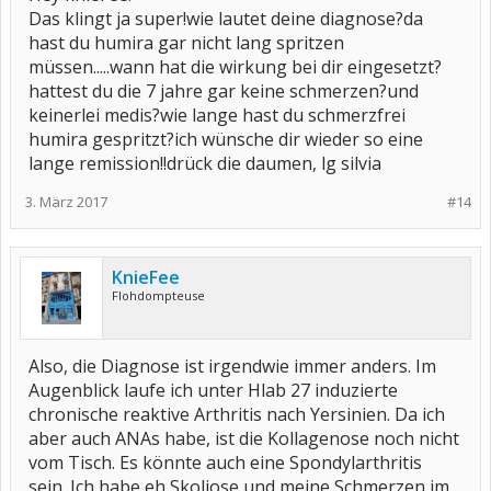
Viele Grüße von der KnieFee
Das klingt ja super!wie lautet deine diagnose?da
hast du humira gar nicht lang spritzen
müssen.....wann hat die wirkung bei dir eingesetzt?
hattest du die 7 jahre gar keine schmerzen?und
keinerlei medis?wie lange hast du schmerzfrei
humira gespritzt?ich wünsche dir wieder so eine
lange remission!!drück die daumen, lg silvia
3. März 2017
#14
KnieFee
Flohdompteuse
Also, die Diagnose ist irgendwie immer anders. Im
Augenblick laufe ich unter Hlab 27 induzierte
chronische reaktive Arthritis nach Yersinien. Da ich
aber auch ANAs habe, ist die Kollagenose noch nicht
vom Tisch. Es könnte auch eine Spondylarthritis
sein. Ich habe eh Skoliose und meine Schmerzen im