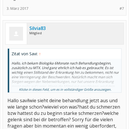
3. März 2017
#7
Silvia83
Mitglied
Zitat von Savi:
↑
Hallo, ich bekam Biologika 6Monate nach Behandlungsbeginn,
zusätzlich zu MTX. Und ganz ehrlich ich hab es gebraucht. Es ist
wichtig einen Stillstand der Erkrankung hin zu bekommen, nicht nur
eine Verringerung der Beschwerden. Natürlich macht man sich
Sorgen wegen der Nebenwirkungen, nur hat unsere Erkrankung
meist mehr auf Lager. Wenn die Mittel gut anschlagen, wird dein
Klicke in dieses Feld, um es in vollständiger Größe anzuzeigen.
Rheumi die erste sein, die das reduziert. Auch wenn sich das
immer nach Teufel mit dem Belzebub austreiben anhört, so macht
Hallo savi!wie sieht deine behandlung jetzt aus und
es ja schon Sinn.
:vb_cool:
wie lange schon?wieviel von was?hast du schmerzen
bzw hattest du zu beginn starke schmerzen?welche
gelenk sind bei dir betroffen? Sorry für die vielen
fragen aber bin momentan ein wenig überfordert,