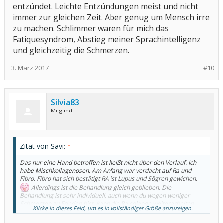
entzündet. Leichte Entzündungen meist und nicht
immer zur gleichen Zeit. Aber genug um Mensch irre
zu machen. Schlimmer waren für mich das
Fatiquesyndrom, Abstieg meiner Sprachintelligenz
und gleichzeitig die Schmerzen.
3. März 2017
#10
Silvia83
Mitglied
Zitat von Savi:
↑
Das nur eine Hand betroffen ist heißt nicht über den Verlauf. Ich
habe Mischkollagenosen, Am Anfang war verdacht auf Ra und
Fibro. Fibro hat sich bestätigt RA ist Lupus und Sögren gewichen.
Allerdings ist die Behandlung gleich geblieben. Die
Behandlung ist sehr individuell, auch wenn du wegen weniger
Schmerzen zu Frieden bist, kann die Ra solange weiterarbeiten.
Klicke in dieses Feld, um es in vollständiger Größe anzuzeigen.
Das heißt nicht das deine Ra schlimmer ist, nur das du
medikamentös noch 'nen Kick brauchst, damit die Ra in den