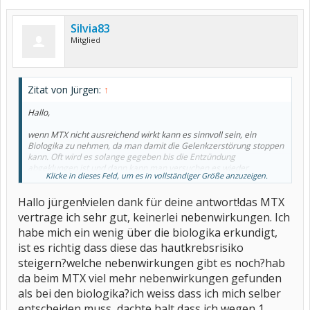
Silvia83
Mitglied
Zitat von Jürgen:
↑
Hallo,
wenn MTX nicht ausreichend wirkt kann es sinnvoll sein, ein
Biologika zu nehmen, da man damit die Gelenkzerstörung stoppen
kann. Oft wird es solange gegeben bis die Entzündung
abgeklungen ist und dann kann man versuchen es wieder
Klicke in dieses Feld, um es in vollständiger Größe anzuzeigen.
abzusetzen. Jeder muß für sich selbst entscheiden, ob er das Risiko
von Biologika eingehen will, aber MTX ist auch nicht ohne und
Hallo jürgen!vielen dank für deine antwort!das MTX
meistens wird es gut vertragen- ich nehme Remicade seit 17
Jahren.
vertrage ich sehr gut, keinerlei nebenwirkungen. Ich
habe mich ein wenig über die biologika erkundigt,
Viele Grüße
Jürgen
ist es richtig dass diese das hautkrebsrisiko
steigern?welche nebenwirkungen gibt es noch?hab
da beim MTX viel mehr nebenwirkungen gefunden
als bei den biologika?ich weiss dass ich mich selber
entscheiden muss, dachte halt dass ich wegen 1