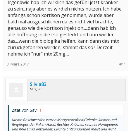
Irgendwie hab ich wirklich das gefühl jetzt kränker
Stillstand kommt. Und ja ich kann dich verstehen, diese Medis
machen etwas Angst.
Aber wenn ich überlege dass ich davor bis
zu sein...naja aber es wird eh nichts nützen. Ich habe
zu 60 mg Cortison brauchte, hebt sich das wieder auf.
anfangs schon kortison genommen, wurde aber
Schlußendlich ist der Gedanke ja, am ende viel weniger bis gar
bald mal ausgeschlichen da es nicht viel brachte,
keine Medikamente mehr zu brauchen. Und dafür ist aber eine
Revision (Stillstand) notwendig. Und was für dich vielleicht viel
genauso wie die kortison injektion.....dann hab ich
wichtiger ist, du bist nicht kränker als du dachtest, nur ist der
alle hoffnung in die rso gesteckt und nun wieder
Fortschritt nicht so gut wie er sein könnte.
Gruß Savi
das....wenn die biologika helfen, kann dann das mtx
zurückgefahren werden, stimmt das so? Derzeit
nehme ich "nur" mtx 20mg....
3. März 2017
#11
Silvia83
Mitglied
Zitat von Savi:
↑
Meine Beschwerden waren Morgensteifheit,Gelenke kleiner und
Ringfinger der linken Hand, Rechter Knöchel, rechtes Handgelenk
und Knie Links entzündet. Leichte Entzündungen meist und nicht