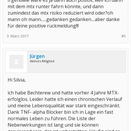
Irgendwie wäre es ja dann auch positiv, weil ich dann
Ich habe auch nicht alle Biologicals vertragen. Ich habe Allergien
usw. davon bekommen. Dann wurde es abgesetzt und ein anderes
mit dem mtx runter fahrn könnte, und dann
wurde ausprobiert. Aber ich verdanke diesen Medikamenten eine
zumindest das mtx risiko reduziert wird oder?oh
lange Zeit unbeschwerten Lebens. Nicht gesund oder geheilt aber
mann oh mann......gedanken gedanken....aber danke
ein sehr lebenswertes Leben.
für deine positive rückmeldung!!!
3. März 2017
#5
Jürgen
Aktives Mitglied
Hi Silvia,
ich habe Bechterew und hatte vorher 4 Jahre MTX-
erfolglos. Leider hatte ich einen chronischen Verlauf
und meine Lebensqualität war stark eingeschränkt.
Dank TNF- alpha Blocker bin ich in Lage ein fast
normales Leben zu führen. Die Liste der
Nebenwirkungen ist lang und sie können