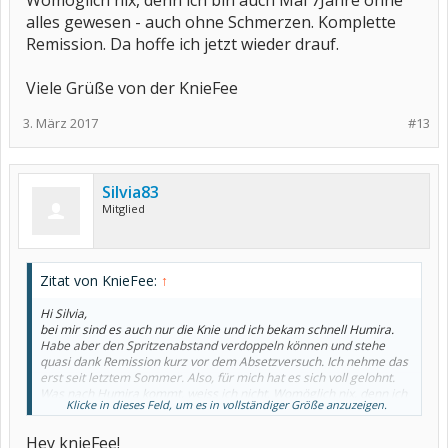
Womöglich nix, denn ich bin auch Mal 7Jahre ohne
alles gewesen - auch ohne Schmerzen. Komplette
Remission. Da hoffe ich jetzt wieder drauf.
Viele Grüße von der KnieFee
3. März 2017
#13
Silvia83
Mitglied
Zitat von KnieFee:
↑
Hi Silvia,
bei mir sind es auch nur die Knie und ich bekam schnell Humira.
Habe aber den Spritzenabstand verdoppeln können und stehe
quasi dank Remission kurz vor dem Absetzversuch. Ich nehme das
erst seit letztem Sommer. Also, für mich hat es sich voll gelohnt.
Was nach Humira kommt, weiss ich nicht. Womöglich nix, denn ich
Klicke in dieses Feld, um es in vollständiger Größe anzuzeigen.
bin auch Mal 7Jahre ohne alles gewesen - auch ohne Schmerzen.
Komplette Remission. Da hoffe ich jetzt wieder drauf.
Hey knieFee!