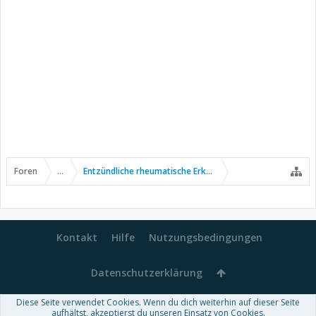
Foren
...
Entzündliche rheumatische Erkrankungen
Kontakt
Hilfe
Nutzungsbedingungen
Datenschutzerklärung
Diese Seite verwendet Cookies. Wenn du dich weiterhin auf dieser Seite
Forum software by XenForo™
aufhältst, akzeptierst du unseren Einsatz von Cookies.
-
Deutsch von xenDach