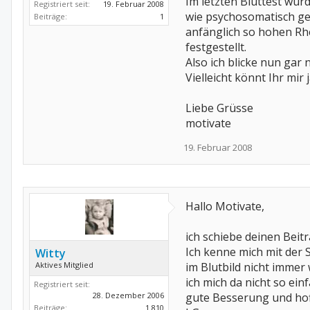
Im letzten Bluttest wur
Registriert seit:
19. Februar 2008
wie psychosomatisch ge
Beiträge:
1
anfänglich so hohen R
festgestellt.
Also ich blicke nun gar 
Vielleicht könnt Ihr mir
Liebe Grüsse
motivate
19. Februar 2008
Hallo Motivate,
ich schiebe deinen Beit
Ich kenne mich mit der S
Witty
Aktives Mitglied
im Blutbild nicht immer
ich mich da nicht so ei
Registriert seit:
28. Dezember 2006
gute Besserung und hof
Beiträge:
1.810