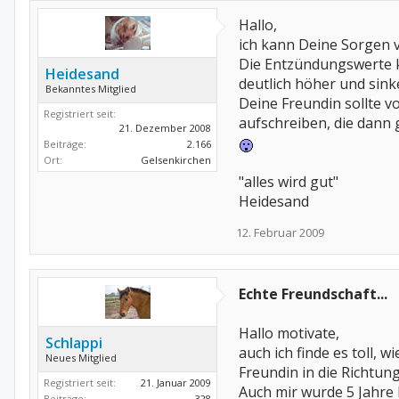
Hallo,
ich kann Deine Sorgen v
Die Entzündungswerte k
Heidesand
deutlich höher und sink
Bekanntes Mitglied
Deine Freundin sollte v
Registriert seit:
aufschreiben, die dann 
21. Dezember 2008
Beiträge:
2.166
Ort:
Gelsenkirchen
"alles wird gut"
Heidesand
12. Februar 2009
Echte Freundschaft...
Hallo motivate,
Schlappi
auch ich finde es toll, 
Neues Mitglied
Freundin in die Richtung
Registriert seit:
21. Januar 2009
Auch mir wurde 5 Jahre la
Beiträge:
328