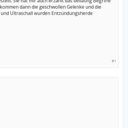
lt. Sie hat mir auch erzählt das beiläufig Begriffe
er kommen dann die geschwollen Gelenke und die
 und Ultraschall wurden Entzündungsherde
#1