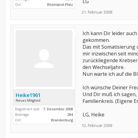
LG
Ort:
Rheinland-Pfalz
21. Februar 2008
Ich kann Dir leider auch
gekommen.
Das mit Somatisierung 
mir inzwischen seit mi
zurückliegende Krebserk
den Wechseljahre.
Nun warte ich auf die B
Ich wünsche Deiner Freu
Und Dir muß ich sagen, i
Heike1961
Familienkreis. (Eigene E
Neues Mitglied
Registriert seit:
7. Dezember 2008
LG, Heike
Beiträge:
284
Ort:
Brandenburg
12. Februar 2009