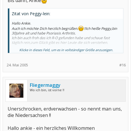
Bis dann, Ankie
Zitat von Peggy-lein:
Hallo Ankie.
Auch ich möchte Dich herzlich begrüßen.
!!Ich heiße Peggy,bin
30Jahre alt und habe Psoriasis Arthritis.
Ich bin auch froh das ich R-O gefunden habe und schaue fast
täglich rein,zum Glück gibt es hier Leute die sich verstehen.
Klicke in dieses Feld, um es in vollständiger Größe anzuzeigen.
Liebe Grüße von Peggy
24. Mai 2005
#16
Fliegermaggy
Wo ich bin, ist vorne !!
Unerschrocken, erdverwachsen - so nennt man uns,
die Niedersachsen !!
Hallo ankie - ein herzliches Willkommen