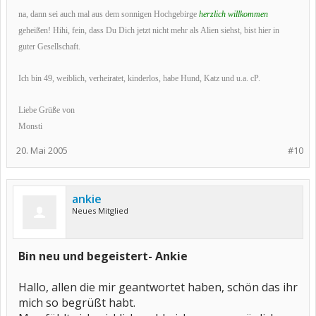
na, dann sei auch mal aus dem sonnigen Hochgebirge
herzlich willkommen
geheißen! Hihi, fein, dass Du Dich jetzt nicht mehr als Alien siehst, bist hier in
guter Gesellschaft.
Ich bin 49, weiblich, verheiratet, kinderlos, habe Hund, Katz und u.a. cP.
Liebe Grüße von
Monsti
20. Mai 2005
#10
ankie
Neues Mitglied
Bin neu und begeistert- Ankie
Hallo, allen die mir geantwortet haben, schön das ihr
mich so begrüßt habt.