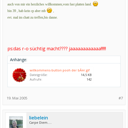
auch von mir ein herzliches willkommen,vom fast platten land.
bin 39 , hab kein cp aber mb
,
evt. mal im chatt zu treffen,bis danne.
ps:das r-o süchtig macht???? jaaaaaaaaaaaa!!!!!!
Anhänge:
willkommens-button pooh der bÃ¤r.gif
Dateigröße:
14,5 KB
Aufrufe:
142
19. Mai 2005
#7
liebelein
Carpe Diem.....