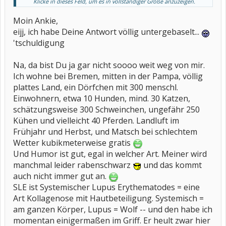
Klicke in dieses Feld, um es in vollständiger Größe anzuzeigen.
kommt nicht immer so an. Wobei mein "Humor" manchmal das
einzige ist, was mich auffängt. Habe zwar noch keine OPs hinter
Moin Ankie,
mir, wie viele hier aber mein Zustand reicht mir auch so.
Also ich wohne im Landkreis Stade. Und du?????
eijj, ich habe Deine Antwort völlig untergebaselt...
'tschuldigung
Wäre schön, wenn du dich nochmal wieder meldest. Mit dem Chat
klappt es bei mir nicht, da nur abends. Leider! Tagsüber kann ich
meine Zeit relativ frei einteilen, da ich nicht arbeite - leider. Aber ist
Na, da bist Du ja gar nicht soooo weit weg von mir.
ja hier eine Katastrophe, wie eigentlich überall und da ich Vollzeit
Ich wohne bei Bremen, mitten in der Pampa, völlig
nicht schaffe, naja.
WAS IST SLE???????????
plattes Land, ein Dörfchen mit 300 menschl.
Ich habe keine Ahnung.
Einwohnern, etwa 10 Hunden, mind. 30 Katzen,
RO macht süchtig, das ist klar. Bin erst kurz dabei, aber wenn es
schätzungsweise 300 Schweinchen, ungefähr 250
nur irgendwie geht, schaue ich jeden Tag rein.
Bis dann, lg. Ankie
Kühen und vielleicht 40 Pferden. Landluft im
Frühjahr und Herbst, und Matsch bei schlechtem
Wetter kubikmeterweise gratis
Und Humor ist gut, egal in welcher Art. Meiner wird
manchmal leider rabenschwarz
und das kommt
auch nicht immer gut an.
SLE ist Systemischer Lupus Erythematodes = eine
Art Kollagenose mit Hautbeteiligung. Systemisch =
am ganzen Körper, Lupus = Wolf -- und den habe ich
momentan einigermaßen im Griff. Er heult zwar hier