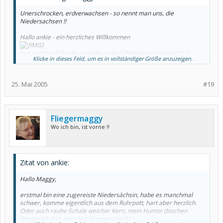
Unerschrocken, erdverwachsen - so nennt man uns, die
Niedersachsen !!
Hallo ankie - ein herzliches Willkommen
aus welcher Ecke der norddeutschen Plattebene kommst Du?
Klicke in dieses Feld, um es in vollständiger Größe anzuzeigen.
*freu*
Endlich mal wieder jemand aus meiner Ecke !!!
25. Mai 2005
#19
Ich habe seit 1999 SLE, bin 47 und verheiratet, habe einen Sohn
und bin noch voll in Lohn und Brot.
Ich hoffe, Du fühlst Dich hier wohl! Laß' von Dir hören, egal, ob
schlechte oder gute Nachrichten.
Fliegermaggy
Achja - hat schon jemand Bescheid gesagt?? RO macht süchtig,
aber mit ausschließlich guten Nebenwirkungen!!!
Wo ich bin, ist vorne !!
viele liebe Grüße
Maggy
Zitat von ankie:
Hallo Maggy,
erstmal bin eine zugereiste Niedersächsin, habe es manchmal
schwer, komme eigentlich aus dem Ruhrpott, hart aber herzlich.
Oder auch rauhe Schale weicher Kern, mein Humor (bischen
Rheinland drin, aber kein Karnevalsjeck)