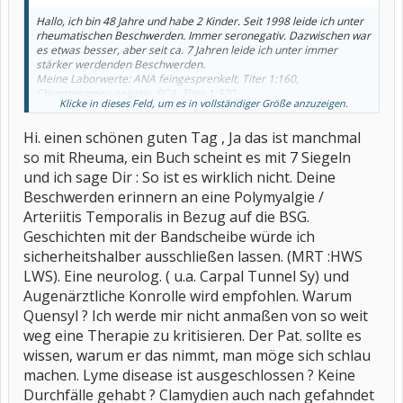
Hallo, ich bin 48 Jahre und habe 2 Kinder. Seit 1998 leide ich unter
rheumatischen Beschwerden. Immer seronegativ. Dazwischen war
es etwas besser, aber seit ca. 7 Jahren leide ich unter immer
stärker werdenden Beschwerden.
Meine Laborwerte: ANA feingesprenkelt, Titer 1:160,
Chromosomen negativ, PCA: Titer 1:320
Klicke in dieses Feld, um es in vollständiger Größe anzuzeigen.
Rheumafaktor <10, CRP ist immer leicht erhöht - zwischen 0,8 und
1,2 Interleukin 6 war bei 8,9 - allerdings 3 Wochen nach
Hi. einen schönen guten Tag , Ja das ist manchmal
SchulterOP.
BSG war immer erhöht: 21/41, 14/40, 1999 war die BSG 36/71 und
so mit Rheuma, ein Buch scheint es mit 7 Siegeln
2000 bei 30/60.
und ich sage Dir : So ist es wirklich nicht. Deine
Ich war damals schon in der Rheumaambulanz in Behandlung. Man
versuchte es immer mit Cortison und Schmerzmittel. Einige Jahre
Beschwerden erinnern an eine Polymyalgie /
verspürte ich dann eine Besserung. Daraufhin ließ ich alle Medis
Arteriitis Temporalis in Bezug auf die BSG.
weg. 2008, als ich eine Ausbildung zur Altenbetreuerin begann,
Geschichten mit der Bandscheibe würde ich
fing alles wieder an. Daraufhin erfolgte eine erneute Vorstellung in
der Rheumaambulanz. Es konnten einfach keine Laborparameter
sicherheitshalber ausschließen lassen. (MRT :HWS
gefunden werden, die auf eine r.A. schließen lassen. Fibromyalgie
LWS). Eine neurolog. ( u.a. Carpal Tunnel Sy) und
wurde ausgeschlossen bei 4 postiven Tender Points.
Augenärztliche Konrolle wird empfohlen. Warum
Den Beruf als Altenpflegerin musste ich gleich wieder aufgeben,
weil ich mit den Schmerzen nicht klar kam. Nun habe ich wieder
Quensyl ? Ich werde mir nicht anmaßen von so weit
einen Teilzeitjob, bei dem ich immer auf den Beinen bin. Mich
weg eine Therapie zu kritisieren. Der Pat. sollte es
plagen Gelenksschmerzen in den Fingergelenken, Zehengelenken,
im Sprunggelenk re, und in den Ellbogen. Zusätzlich habe ich - vor
wissen, warum er das nimmt, man möge sich schlau
allem in Ruhe - starke Muskelschmerzen, die ziehen in beide Beine
machen. Lyme disease ist ausgeschlossen ? Keine
und lassen mich die Beine nicht ruhig halten. Wäsche aufhängen
Durchfälle gehabt ? Clamydien auch nach gefahndet
geht sehr schlecht, weil das schmerzt und mir die Arme lahm