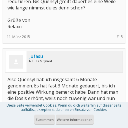
reduzieren. Bis Quensyl greift dauert es eine Weile -
wie lange nimmst du es denn schon?
Grüße von
Relaxo
11. März 2015
#15
jufasu
Neues Mitglied
Also Quensyl hab ich insgesamt 6 Monate
genommen. Es hat fast 3 Monate gedauert, bis ich
eine positive Wirkung bemerkt habe. Dann hat man
die Dosis erhöht, weils noch zuwenig war und nun
hab ich einen ausgewachsenen Tinnitus entwickelt
Diese Seite verwendet Cookies. Wenn du dich weiterhin auf dieser Seite
aufhältst, akzeptierst du unseren Einsatz von Cookies.
verbunden mit einer Hörverschlechterung. Da heißt,
Quensyl sofort absetzen. Ab heute meint die Ärztin,
Zustimmen
Weitere Informationen
dass