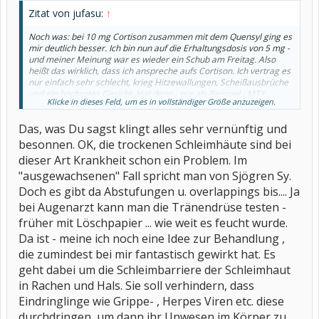
Zitat von jufasu:
↑
Noch was: bei 10 mg Cortison zusammen mit dem Quensyl ging es
mir deutlich besser. Ich bin nun auf die Erhaltungsdosis von 5 mg -
und meiner Meinung war es wieder ein Schub am Freitag. Also
heißt das wirklich, dass ich anspreche aufs Cortison. Ich vertrag es
nur einfach sehr schlecht, krieg Hitzewallungen, Scheißausbrüche
und ein hochrotes Gesicht. Hat denn - nur als Beispiel - MTX
Klicke in dieses Feld, um es in vollständiger Größe anzuzeigen.
deutlich stärkere Nebenwirkungen? Es gibt ja auch noch viele
andere Mittel, aber ich kenne eigentlich sonst nur das MTX, weiß
Das, was Du sagst klingt alles sehr vernünftig und
aber nichts genaues darüber.
besonnen. OK, die trockenen Schleimhäute sind bei
dieser Art Krankheit schon ein Problem. Im
"ausgewachsenen" Fall spricht man von Sjögren Sy.
Doch es gibt da Abstufungen u. overlappings bis.... Ja
bei Augenarzt kann man die Tränendrüse testen -
früher mit Löschpapier ... wie weit es feucht wurde.
Da ist - meine ich noch eine Idee zur Behandlung ,
die zumindest bei mir fantastisch gewirkt hat. Es
geht dabei um die Schleimbarriere der Schleimhaut
in Rachen und Hals. Sie soll verhindern, dass
Eindringlinge wie Grippe- , Herpes Viren etc. diese
durchdringen, um dann ihr Unwesen im Körper zu