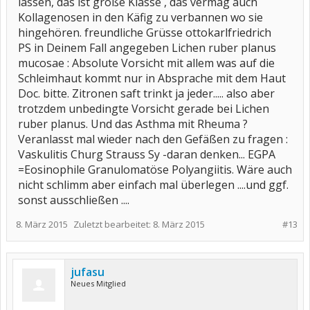
lassen, das ist große Klasse , das vermag auch
Kollagenosen in den Käfig zu verbannen wo sie
hingehören. freundliche Grüsse ottokarlfriedrich
PS in Deinem Fall angegeben Lichen ruber planus
mucosae : Absolute Vorsicht mit allem was auf die
Schleimhaut kommt nur in Absprache mit dem Haut
Doc. bitte. Zitronen saft trinkt ja jeder..... also aber
trotzdem unbedingte Vorsicht gerade bei Lichen
ruber planus. Und das Asthma mit Rheuma ?
Veranlasst mal wieder nach den Gefäßen zu fragen :
Vaskulitis Churg Strauss Sy -daran denken... EGPA
=Eosinophile Granulomatöse Polyangiitis. Wäre auch
nicht schlimm aber einfach mal überlegen ....und ggf.
sonst ausschließen ....
8. März 2015
Zuletzt bearbeitet:
8. März 2015
#13
jufasu
Neues Mitglied