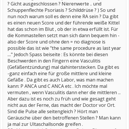
werden. Mir kommt es vor, wie wenn sich die Muskeln einfach nicht
? Gicht ausgeschlossen ? Nierenwerte .. und
mehr trainieren lassen. Obwohl ich beruflich viel auf den Beinen
Schuppenflechte Psoriasis ? Schilddrüse ? ) So und
bin, schmerzt täglich alles. Fibromyalgie wird von allen Ärzten
nun noch warum soll es denn eine RA sein ? Da gibt
abgetan - obwohl jetzt so gut wie alle Tender Points positiv sind.
Fibromyalgie sei nur ein Begriff, hörte ich letztens von der Ärztin.
es einen neuen Score und der führende weiße Kittel
Nun wurde im Oktober 2x200 mg Quensyl angesetzt um über das
hat das schon im Blut , ob der in etwa erfüllt ist. Für
Medikament zur Diagnose zu kommen. Begleitend anfangs mit 5
mg Prednisolon bis das Quensyl greift. Ich hab dann nach 3
die Kommastellen setzt man sich dann bequem hin -
Monaten eine Besserung festgestellt. Mittlerweile spüre ich aber,
also der Score und ohne den = no diagnose is
dass der Schmerz wieder mehr Besitz von mir nimmt. Das ist kaum
possible das ist wie "the same procedure as last year
zum Aushalten. Der Laborwert für Lupus war glaub auch negativ,
aber die Ärztin ist sich nicht sicher, ob nicht doch eine Kollagenose
...." Jedoch Spass beiseite : Es könnte bei diesen
dahintersteckt. Aber eigentlich stecke ich fest. Die Schmerzen
Beschwerden in den Fingern eine Vasculitis
machen mich noch wahnsinnig, und kaum denke ich, jetzt wird mir
(Gefäßentzündung) mal dahinterstecken. Da gibt es
geholfen - gehts wieder von vorne los. Zusätzlich habe ich an den
Händen starke Schwellungen - zwischen Daumengelenk und
-ganz einfach eine für große mittlere und kleine
Zeigefinger bin ich ganz aufgeschwollen und auch in den
Gefäße . Da gibt es auch Labor, was man machen
Zwischenräumen neben den anderen Fingergelenken sind
Schwellungen. Keiner weiß, was das ist. Mir fallen auch immer
kann: P ANCA und C ANCA etc . Ich möchte mal
Sachen aus den Händen und ich tu mir schwer, zum feine Arbeiten
vermuten , wenn Vasculitis dann eher die mittleren ...
zu machen.
Aber dazu ist es noch zu früh und wie gesagt geht
Ich weiß, das war jetzt wirklich ein langer Text und wer ihn bis zum
Ende liest, hat meine Hochachtung
Aber ich hoffe sehr stark,
nicht aus der Ferne, das macht der Doctor vor Ort.
dass hier doch jemand ist, der mir vielleicht etwas weiterhelfen
Sind die Pulse alle seitengleich ? Hört man
kann. Ich bin wirklich verzweifelt
Geräusche über den betroffenen Stellen ? Man kann
Liebe Grüße
Maria
ja mal zur Ultaschallsonde greifen .