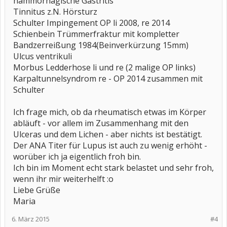
hämmorhagische Gastritis
Tinnitus z.N. Hörsturz
Schulter Impingement OP li 2008, re 2014
Schienbein Trümmerfraktur mit kompletter
Bandzerreißung 1984(Beinverkürzung 15mm)
Ulcus ventrikuli
Morbus Ledderhose li und re (2 malige OP links)
Karpaltunnelsyndrom re - OP 2014 zusammen mit
Schulter
Ich frage mich, ob da rheumatisch etwas im Körper
abläuft - vor allem im Zusammenhang mit den
Ulceras und dem Lichen - aber nichts ist bestätigt.
Der ANA Titer für Lupus ist auch zu wenig erhöht -
worüber ich ja eigentlich froh bin.
Ich bin im Moment echt stark belastet und sehr froh,
wenn ihr mir weiterhelft :o
Liebe Grüße
Maria
6. März 2015
#4