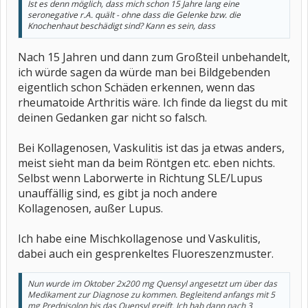
Ist es denn möglich, dass mich schon 15 Jahre lang eine
seronegative r.A. quält - ohne dass die Gelenke bzw. die
Knochenhaut beschädigt sind? Kann es sein, dass
Nach 15 Jahren und dann zum Großteil unbehandelt,
ich würde sagen da würde man bei Bildgebenden
eigentlich schon Schäden erkennen, wenn das
rheumatoide Arthritis wäre. Ich finde da liegst du mit
deinen Gedanken gar nicht so falsch.
Bei Kollagenosen, Vaskulitis ist das ja etwas anders,
meist sieht man da beim Röntgen etc. eben nichts.
Selbst wenn Laborwerte in Richtung SLE/Lupus
unauffällig sind, es gibt ja noch andere
Kollagenosen, außer Lupus.
Ich habe eine Mischkollagenose und Vaskulitis,
dabei auch ein gesprenkeltes Fluoreszenzmuster.
Nun wurde im Oktober 2x200 mg Quensyl angesetzt um über das
Medikament zur Diagnose zu kommen. Begleitend anfangs mit 5
mg Prednisolon bis das Quensyl greift. Ich hab dann nach 3