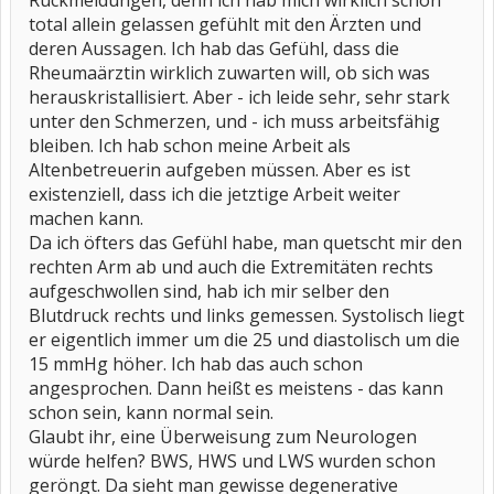
Rückmeldungen, denn ich hab mich wirklich schon
total allein gelassen gefühlt mit den Ärzten und
deren Aussagen. Ich hab das Gefühl, dass die
Rheumaärztin wirklich zuwarten will, ob sich was
herauskristallisiert. Aber - ich leide sehr, sehr stark
unter den Schmerzen, und - ich muss arbeitsfähig
bleiben. Ich hab schon meine Arbeit als
Altenbetreuerin aufgeben müssen. Aber es ist
existenziell, dass ich die jetztige Arbeit weiter
machen kann.
Da ich öfters das Gefühl habe, man quetscht mir den
rechten Arm ab und auch die Extremitäten rechts
aufgeschwollen sind, hab ich mir selber den
Blutdruck rechts und links gemessen. Systolisch liegt
er eigentlich immer um die 25 und diastolisch um die
15 mmHg höher. Ich hab das auch schon
angesprochen. Dann heißt es meistens - das kann
schon sein, kann normal sein.
Glaubt ihr, eine Überweisung zum Neurologen
würde helfen? BWS, HWS und LWS wurden schon
geröngt. Da sieht man gewisse degenerative