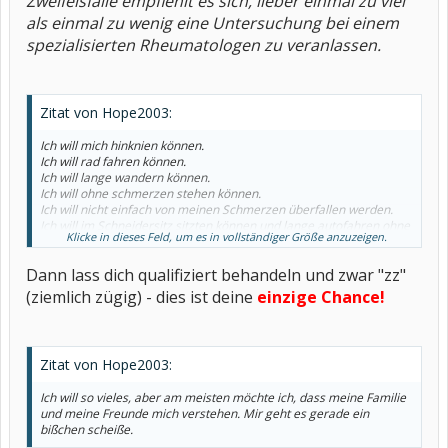
Zweifelsfalle empfiehlt es sich, lieber einmal zu viel
als einmal zu wenig eine Untersuchung bei einem
spezialisierten Rheumatologen zu veranlassen.
Zitat von Hope2003:
Ich will mich hinknien können.
Ich will rad fahren können.
Ich will lange wandern können.
Ich will ohne schmerzen stehen können.
Ich will nicht einfach von meinen Schmerzen überfallen werden.
Ich will im Schneidersitz sitzten können und lange autofahren ohne
Klicke in dieses Feld, um es in vollständiger Größe anzuzeigen.
verückt zu werden.
Ich will ein schmerzfreies Leben. Meinetwegen mit Medikamenten.
Dann lass dich qualifiziert behandeln und zwar "zz"
Aber schmerzfrei.
(ziemlich zügig) - dies ist deine
einzige Chance!
Zitat von Hope2003:
Ich will so vieles, aber am meisten möchte ich, dass meine Familie
und meine Freunde mich verstehen. Mir geht es gerade ein
bißchen scheiße.