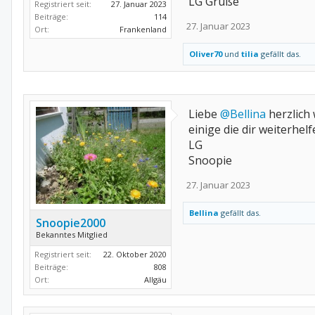
LG Grüße
Registriert seit:
27. Januar 2023
Beiträge:
114
27. Januar 2023
Ort:
Frankenland
Oliver70
und
tilia
gefällt das.
Liebe
@Bellina
herzlich 
einige die dir weiterhel
LG
Snoopie
27. Januar 2023
Bellina
gefällt das.
Snoopie2000
Bekanntes Mitglied
Registriert seit:
22. Oktober 2020
Beiträge:
808
Ort:
Allgäu