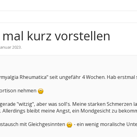
h mal kurz vorstellen
 Januar 2023
.
ymyalgia Rheumatica" seit ungefähr 4 Wochen. Hab erstmal s
 Kortison nehmen
t gerade "witzig", aber was soll's. Meine starken Schmerzen 
t. Allerdings bleibt meine Angst, ein Mondgesicht zu bek
Austausch mit Gleichgesinnten
- ein wenig moralische Unt