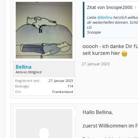
Zitat von Snoopie2000:
↑
Liebe
@Bellina
herzlich willk
dir weiterhelfen können. Schön
LG
Snoopie
ooooh - ich danke Dir f
seit kurzem hier
27. Januar 2023
Bellina
Aktives Mitglied
Registriert seit:
27. Januar 2023
Beiträge:
114
Ort:
Frankenland
Hallo Bellina,
zuerst Willkommen im 