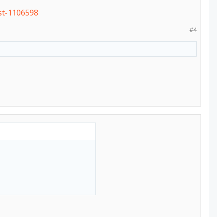
st-1106598
#4