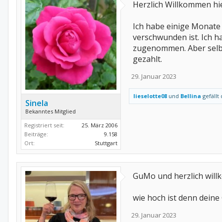
Herzlich Willkommen h
Ich habe einige Monate
verschwunden ist. Ich 
zugenommen. Aber selbs
gezahlt.
29. Januar 2023
lieselotte08
und
Bellina
gefällt 
Sinela
Bekanntes Mitglied
Registriert seit:
25. März 2006
Beiträge:
9.158
Ort:
Stuttgart
GuMo und herzlich wil
wie hoch ist denn deine
29. Januar 2023