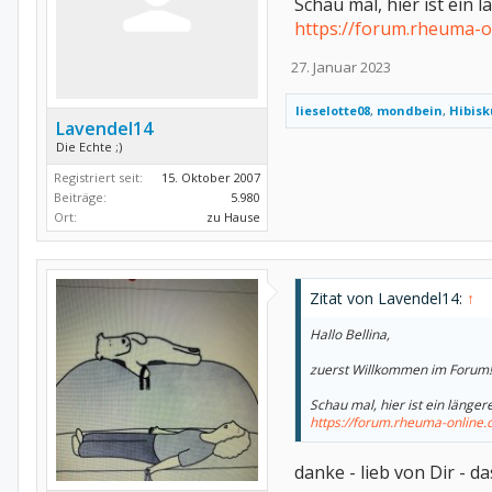
Schau mal, hier ist ein
https://forum.rheuma-o
27. Januar 2023
lieselotte08
,
mondbein
,
Hibisk
Lavendel14
Die Echte ;)
Registriert seit:
15. Oktober 2007
Beiträge:
5.980
Ort:
zu Hause
Zitat von Lavendel14:
↑
Hallo Bellina,
zuerst Willkommen im Forum!
Schau mal, hier ist ein länge
https://forum.rheuma-online
danke - lieb von Dir - d