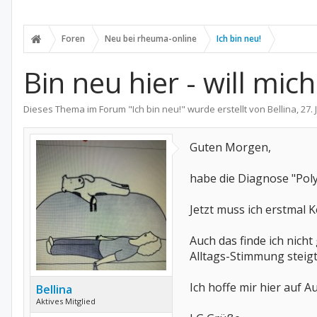
Foren
Neu bei rheuma-online
Ich bin neu!
Bin neu hier - will mic
Dieses Thema im Forum "
Ich bin neu!
" wurde erstellt von
Bellina
,
27.
Guten Morgen,
habe die Diagnose "Pol
Jetzt muss ich erstmal
Auch das finde ich nich
Alltags-Stimmung steig
Ich hoffe mir hier auf 
Bellina
Aktives Mitglied