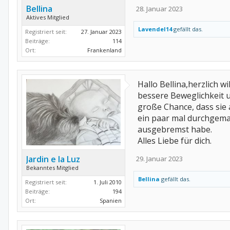
Bellina
28. Januar 2023
Aktives Mitglied
Lavendel14
gefällt das.
Registriert seit:
27. Januar 2023
Beiträge:
114
Ort:
Frankenland
Hallo Bellina,herzlich 
bessere Beweglichkeit u
große Chance, dass sie 
ein paar mal durchgemac
ausgebremst habe.
Alles Liebe für dich.
Jardin e la Luz
29. Januar 2023
Bekanntes Mitglied
Bellina
gefällt das.
Registriert seit:
1. Juli 2010
Beiträge:
194
Ort:
Spanien