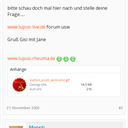
bitte schau doch mal hier nach und stelle deine
Frage......
www.lupus-live.de
forum usw
Gruß Gisi mit Jane
www.lupus-rheuma.de
Anhänge:
button_pooh_welcome.gif
Dateigröße:
14,5 KB
Aufrufe:
210
21. November 2003
#2
Monsti