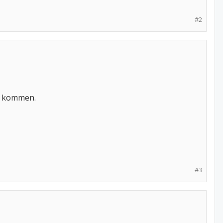
#2
zu kommen.
#3