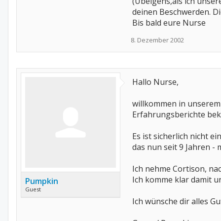
(Übeigens,als ich unser
deinen Beschwerden. Die 
Bis bald eure Nurse
8. Dezember 2002
Hallo Nurse,
willkommen in unserem C
Erfahrungsberichte be
Es ist sicherlich nicht 
das nun seit 9 Jahren - 
Ich nehme Cortison, nac
Ich komme klar damit u
Pumpkin
Guest
Ich wünsche dir alles G