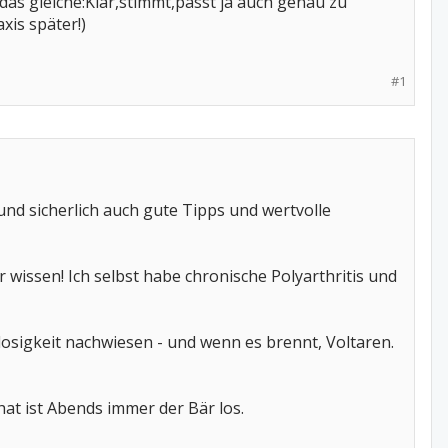
as gleiche:Klar,stimmt,passt ja auch genau zu
xis später!)
#1
und sicherlich auch gute Tipps und wertvolle
er wissen! Ich selbst habe chronische Polyarthritis und
osigkeit nachwiesen - und wenn es brennt, Voltaren.
at ist Abends immer der Bär los.