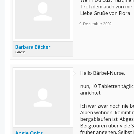
Wenn Du Lust hast,mail 
Trotzdem auch von mir 
Liebe Grüße von Flora
9. Dezember 2002
Barbara Bäcker
Guest
Hallo Bärbel-Nurse,
nun, 10 Tabletten tägli
anrichtet.
Ich war zwar noch nie b
Alpen wohnen, kommt ma
bergablaufen ist. Abge
Bergtouren über viele St
früher angehen. Selbst 
Angie Opitz