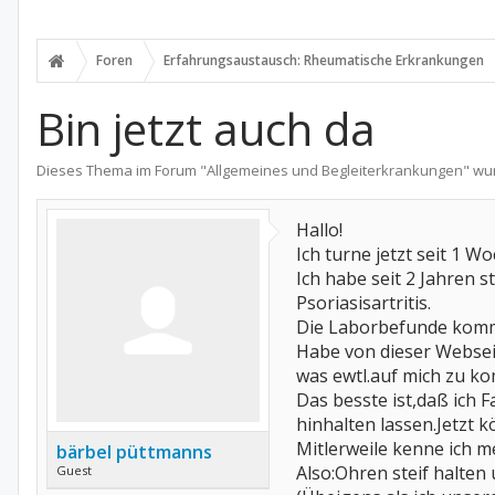
Foren
Erfahrungsaustausch: Rheumatische Erkrankungen
Bin jetzt auch da
Dieses Thema im Forum "
Allgemeines und Begleiterkrankungen
" wu
Hallo!
Ich turne jetzt seit 1 
Ich habe seit 2 Jahren 
Psoriasisartritis.
Die Laborbefunde komm
Habe von dieser Websei
was ewtl.auf mich zu k
Das besste ist,daß ich
hinhalten lassen.Jetzt k
Mitlerweile kenne ich m
bärbel püttmanns
Also:Ohren steif halten 
Guest