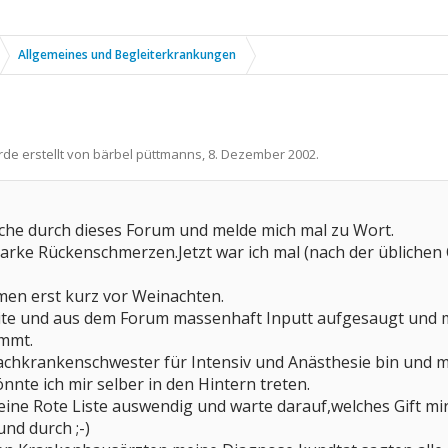
Allgemeines und Begleiterkrankungen
rde erstellt von
bärbel püttmanns
,
8. Dezember 2002
.
Woche durch dieses Forum und melde mich mal zu Wort.
starke Rückenschmerzen.Jetzt war ich mal (nach der übliche
en erst kurz vor Weinachten.
te und aus dem Forum massenhaft Inputt aufgesaugt und mir 
ommt.
 Fachkrankenschwester für Intensiv und Anästhesie bin und
önnte ich mir selber in den Hintern treten.
eine Rote Liste auswendig und warte darauf,welches Gift mi
und durch ;-)