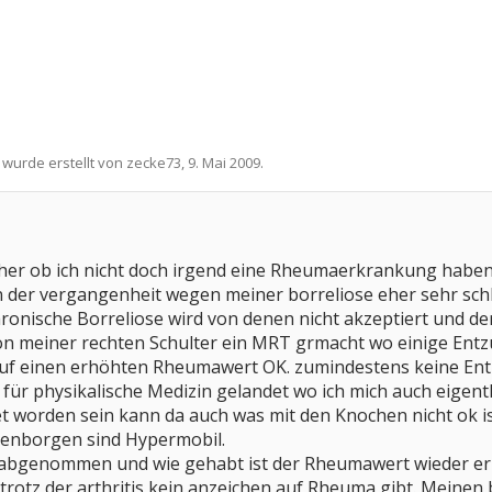
 wurde erstellt von
zecke73
,
9. Mai 2009
.
cher ob ich nicht doch irgend eine Rheumaerkrankung haben
n der vergangenheit wegen meiner borreliose eher sehr sch
onische Borreliose wird von denen nicht akzeptiert und der
von meiner rechten Schulter ein MRT grmacht wo einige Ent
auf einen erhöhten Rheumawert OK. zumindestens keine En
 für physikalische Medizin gelandet wo ich mich auch eigen
et worden sein kann da auch was mit den Knochen nicht ok is
llenborgen sind Hypermobil.
abgenommen und wie gehabt ist der Rheumawert wieder er
trotz der arthritis kein anzeichen auf Rheuma gibt. Meinen 