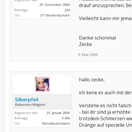
drauf anzusprechen. Bei
29. Dezember 2006
Beiträge:
224
Ort:
317 Niedersachsen
Vielleicht kann mir jem
Danke schonmal
Zecke
9. Mai 2009
hallo zecke,
ich kene es auch mit der
Silberpfeil
Bekanntes Mitglied
Verstehe es nicht falsch 
- bei dir sind ja erhöh
Registriert seit:
25. Januar 2009
trotzdem Schmerzen wi
Beiträge:
3.465
Ort:
Norddeutschland
Dränge auf spezielle U