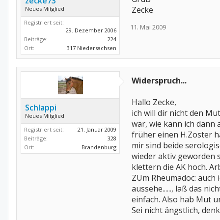
zecke73
Zecke
Neues Mitglied
Registriert seit:
11. Mai 2009
29. Dezember 2006
Beiträge:
224
Ort:
317 Niedersachsen
Widerspruch...
Hallo Zecke,
Schlappi
ich will dir nicht den M
Neues Mitglied
war, wie kann ich dann 
Registriert seit:
21. Januar 2009
früher einen H.Zoster h
Beiträge:
328
mir sind beide serologi
Ort:
Brandenburg
wieder aktiv geworden s
klettern die AK hoch. A
ZUm Rheumadoc: auch ich
aussehe......, laß das ni
einfach. Also hab Mut u
Sei nicht ängstlich, den