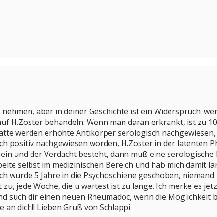
ut nehmen, aber in deiner Geschichte ist ein Widerspruch: w
auf H.Zoster behandeln. Wenn man daran erkrankt, ist zu 10
atte werden erhöhte Antikörper serologisch nachgewiesen, d
sch positiv nachgewiesen worden, H.Zoster in der latenten P
ein und der Verdacht besteht, dann muß eine serologische 
rbeite selbst im medizinischen Bereich und hab mich damit l
 wurde 5 Jahre in die Psychoschiene geschoben, niemand hat
cht zu, jede Woche, die u wartest ist zu lange. Ich merke es j
nd such dir einen neuen Rheumadoc, wenn die Möglichkeit b
ke an dich!! Lieben Gruß von Schlappi