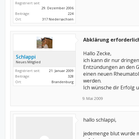
Registriert seit:
29. Dezember 2006
Beiträge:
224
Ort:
317 Niedersachsen
Abklärung erforderlich
Hallo Zecke,
Schlappi
ich kann dir nur dringe
Neues Mitglied
Entzündungen an den Ge
Registriert seit:
21. Januar 2009
einen neuen Rheumatolo
Beiträge:
328
werden.
Ort:
Brandenburg
Ich wünsche dir Erfolg 
9. Mai 2009
hallo schlappi,
jedemenge blut wurde m