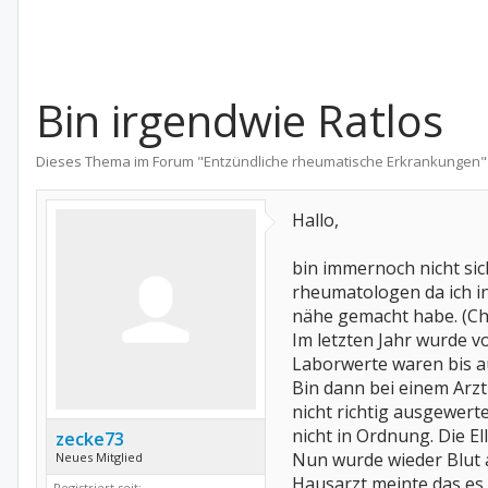
Bin irgendwie Ratlos
Dieses Thema im Forum "
Entzündliche rheumatische Erkrankungen
"
Hallo,
bin immernoch nicht si
rheumatologen da ich i
nähe gemacht habe. (Chr
Im letzten Jahr wurde 
Laborwerte waren bis 
Bin dann bei einem Arzt
nicht richtig ausgewert
nicht in Ordnung. Die E
zecke73
Nun wurde wieder Blut 
Neues Mitglied
Hausarzt meinte das es 
Registriert seit: