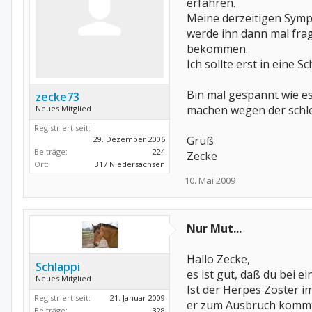
erfahren.
Meine derzeitigen Sympt
werde ihn dann mal fra
bekommen.
Ich sollte erst in eine
Bin mal gespannt wie e
zecke73
machen wegen der schl
Neues Mitglied
Registriert seit:
Gruß
29. Dezember 2006
Beiträge:
224
Zecke
Ort:
317 Niedersachsen
10. Mai 2009
Nur Mut...
Hallo Zecke,
Schlappi
es ist gut, daß du bei e
Neues Mitglied
Ist der Herpes Zoster 
Registriert seit:
21. Januar 2009
er zum Ausbruch kommt,
Beiträge:
328